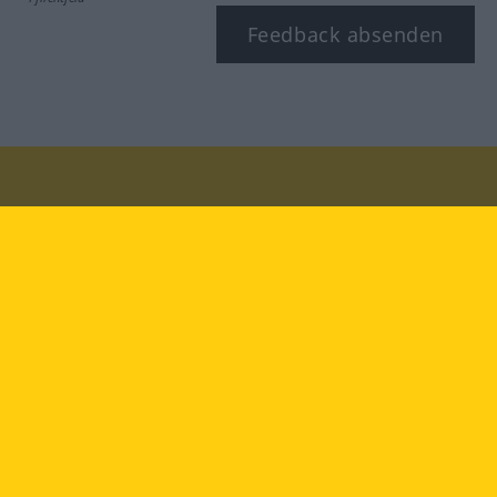
Feedback absenden
Besuchen Sie uns auf:
facebook
YouTube
Instagram
Langenscheidt
NUTZUNGSBEDINGUNGEN