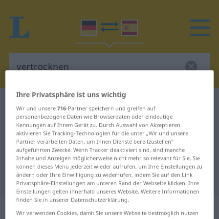
Ihre Privatsphäre ist uns wichtig
Deutsch-Spanisch Wörterbuch
vertrocknen
Wir und unsere
716
-Partner speichern und greifen auf
Deutsch-Spanisch Übersetzung für
personenbezogene Daten wie Browserdaten oder eindeutige
Kennungen auf Ihrem Gerät zu. Durch Auswahl von Akzeptieren
"vertrocknen"
aktivieren Sie Tracking-Technologien für die unter „Wir und unsere
Partner verarbeiten Daten, um Ihnen Dienste bereitzustellen“
aufgeführten Zwecke. Wenn Tracker deaktiviert sind, sind manche
Inhalte und Anzeigen möglicherweise nicht mehr so relevant für Sie. Sie
"vertrocknen" Spanisch
können dieses Menü jederzeit wieder aufrufen, um Ihre Einstellungen zu
ändern oder Ihre Einwilligung zu widerrufen, indem Sie auf den Link
Übersetzung
Privatsphäre-Einstellungen am unteren Rand der Webseite klicken. Ihre
Einstellungen gelten innerhalb unseres Website. Weitere Informationen
finden Sie in unserer Datenschutzerklärung.
„vertrocknen“
: intransitives Verb
Wir verwenden Cookies, damit Sie unsere Webseite bestmöglich nutzen