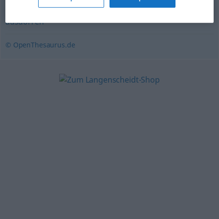
ausdörren
,
verdorren
,
dehydrieren
,
austrocknen
,
ausdorren
© OpenThesaurus.de