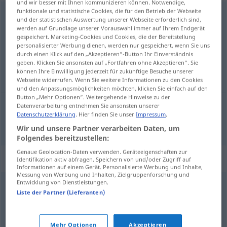
und wir besser mit Ihnen kommunizieren können. Notwendige,
funktionale und statistische Cookies, die für den Betrieb der Webseite
vertrocknen
v/i
<
ohne
ge
;
s.
>
und der statistischen Auswertung unserer Webseite erforderlich sind,
werden auf Grundlage unserer Vorauswahl immer auf Ihrem Endgerät
Übersicht aller Übersetzungen
gespeichert. Marketing-Cookies und Cookies, die der Bereitstellung
personalisierter Werbung dienen, werden nur gespeichert, wenn Sie uns
(Für mehr Details die Übersetzung anklicken/antippen)
durch einen Klick auf den „Akzeptieren“-Button Ihr Einverständnis
geben. Klicken Sie ansonsten auf „Fortfahren ohne Akzeptieren“. Sie
secarse
können Ihre Einwilligung jederzeit für zukünftige Besuche unserer
Webseite widerrufen. Wenn Sie weitere Informationen zu den Cookies
und den Anpassungsmöglichkeiten möchten, klicken Sie einfach auf den
Button „Mehr Optionen“. Weitergehende Hinweise zu der
Datenverarbeitung entnehmen Sie ansonsten unserer
Datenschutzerklärung
. Hier finden Sie unser
Impressum
.
secarse
vertrocknen
Wir und unsere Partner verarbeiten Daten, um
Folgendes bereitzustellen:
Genaue Geolocation-Daten verwenden. Geräteeigenschaften zur
Synonyme für "vertrocknen"
Identifikation aktiv abfragen. Speichern von und/oder Zugriff auf
Informationen auf einem Gerät. Personalisierte Werbung und Inhalte,
Messung von Werbung und Inhalten, Zielgruppenforschung und
Entwicklung von Dienstleistungen.
verdorren
,
eingehen (Pflanzen) (Hauptform)
,
absterben
Liste der Partner (Lieferanten)
(Pflanzen)
Mehr Optionen
Akzeptieren