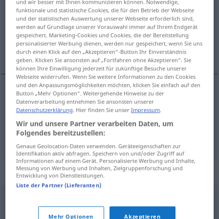
und wir besser mit Ihnen kommunizieren können. Notwendige,
funktionale und statistische Cookies, die für den Betrieb der Webseite
Übersicht aller Übersetzungen
und der statistischen Auswertung unserer Webseite erforderlich sind,
werden auf Grundlage unserer Vorauswahl immer auf Ihrem Endgerät
(Für mehr Details die Übersetzung anklicken/antippen)
gespeichert. Marketing-Cookies und Cookies, die der Bereitstellung
personalisierter Werbung dienen, werden nur gespeichert, wenn Sie uns
distribuidor
lista de destinatarios
durch einen Klick auf den „Akzeptieren“-Button Ihr Einverständnis
geben. Klicken Sie ansonsten auf „Fortfahren ohne Akzeptieren“. Sie
können Ihre Einwilligung jederzeit für zukünftige Besuche unserer
Webseite widerrufen. Wenn Sie weitere Informationen zu den Cookies
und den Anpassungsmöglichkeiten möchten, klicken Sie einfach auf den
Button „Mehr Optionen“. Weitergehende Hinweise zu der
distribuidor
m
Verteiler
Datenverarbeitung entnehmen Sie ansonsten unserer
ELEK
HANDEL
Datenschutzerklärung
. Hier finden Sie unser
Impressum
.
Wir und unsere Partner verarbeiten Daten, um
Folgendes bereitzustellen:
lista
f
de destinatarios
Verteiler
ADMIN
Genaue Geolocation-Daten verwenden. Geräteeigenschaften zur
Identifikation aktiv abfragen. Speichern von und/oder Zugriff auf
Informationen auf einem Gerät. Personalisierte Werbung und Inhalte,
Messung von Werbung und Inhalten, Zielgruppenforschung und
Synonyme für "Verteiler"
Entwicklung von Dienstleistungen.
Liste der Partner (Lieferanten)
Mailingliste
Mehr Optionen
Akzeptieren