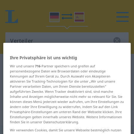
Ihre Privatsphäre ist uns wichtig
Deutsch-Spanisch Wörterbuch
Verteiler
Wir und unsere
716
-Partner speichern und greifen auf
personenbezogene Daten wie Browserdaten oder eindeutige
Deutsch-Spanisch Übersetzung für
Kennungen auf Ihrem Gerät zu. Durch Auswahl von Akzeptieren
"Verteiler"
aktivieren Sie Tracking-Technologien für die unter „Wir und unsere
Partner verarbeiten Daten, um Ihnen Dienste bereitzustellen“
aufgeführten Zwecke. Wenn Tracker deaktiviert sind, sind manche
Inhalte und Anzeigen möglicherweise nicht mehr so relevant für Sie. Sie
"Verteiler" Spanisch Übersetzung
können dieses Menü jederzeit wieder aufrufen, um Ihre Einstellungen zu
ändern oder Ihre Einwilligung zu widerrufen, indem Sie auf den Link
Privatsphäre-Einstellungen am unteren Rand der Webseite klicken. Ihre
„Verteiler“
: Maskulinum
Einstellungen gelten innerhalb unseres Website. Weitere Informationen
finden Sie in unserer Datenschutzerklärung.
Wir verwenden Cookies, damit Sie unsere Webseite bestmöglich nutzen
Verteiler
m
<
Verteilers
;
Verteiler
>