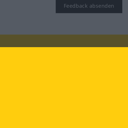
Feedback absenden
Besuchen Sie uns auf:
facebook
YouTube
Instagram
Langenscheidt
NUTZUNGSBEDINGUNGEN
DATENSCHUTZBESTIMMUNGEN