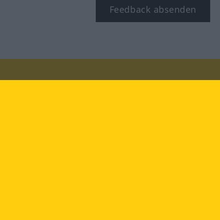
Feedback absenden
Besuchen Sie uns auf:
facebook
YouTube
Instagram
Langenscheidt
NUTZUNGSBEDINGUNGEN
DATENSCHUTZBESTIMMUNGEN