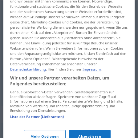
und wir besser mit Ihnen kommunizieren können. Notwendige,
funktionale und statistische Cookies, die für den Betrieb der Webseite
Verstandesmensch
m
<
Verstandesmenschen
;
und der statistischen Auswertung unserer Webseite erforderlich sind,
Verstandesmenschen
>
werden auf Grundlage unserer Vorauswahl immer auf Ihrem Endgerät
gespeichert. Marketing-Cookies und Cookies, die der Bereitstellung
personalisierter Werbung dienen, werden nur gespeichert, wenn Sie uns
Übersicht aller Übersetzungen
durch einen Klick auf den „Akzeptieren“-Button Ihr Einverständnis
(Für mehr Details die Übersetzung anklicken/antippen)
geben. Klicken Sie ansonsten auf „Fortfahren ohne Akzeptieren“. Sie
können Ihre Einwilligung jederzeit für zukünftige Besuche unserer
Webseite widerrufen. Wenn Sie weitere Informationen zu den Cookies
hombre cerebral, intelectual
und den Anpassungsmöglichkeiten möchten, klicken Sie einfach auf den
Button „Mehr Optionen“. Weitergehende Hinweise zu der
Datenverarbeitung entnehmen Sie ansonsten unserer
Datenschutzerklärung
. Hier finden Sie unser
Impressum
.
Wir und unsere Partner verarbeiten Daten, um
hombre
m
cerebral
,
intelectual
m
Folgendes bereitzustellen:
Verstandesmensch
Genaue Geolocation-Daten verwenden. Geräteeigenschaften zur
Identifikation aktiv abfragen. Speichern von und/oder Zugriff auf
Informationen auf einem Gerät. Personalisierte Werbung und Inhalte,
Messung von Werbung und Inhalten, Zielgruppenforschung und
Entwicklung von Dienstleistungen.
Synonyme für "Verstandesmensch"
Liste der Partner (Lieferanten)
Akademiker
,
Kopfarbeiter
,
Denker
,
Wissenschaftler
,
Mehr Optionen
Akzeptieren