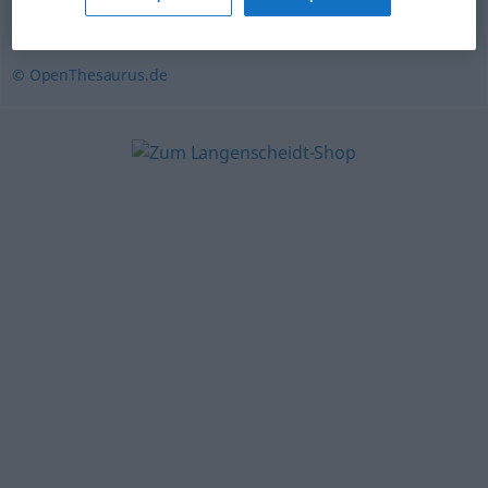
Forscher
,
Theoretiker
,
Geistesarbeiter
© OpenThesaurus.de