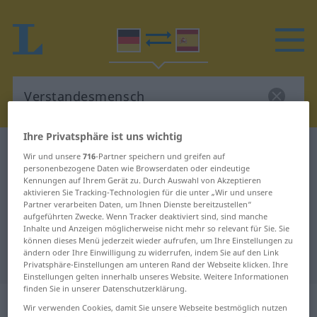
Ihre Privatsphäre ist uns wichtig
Deutsch-Spanisch Wörterbuch
Verstandesmensch
Wir und unsere
716
-Partner speichern und greifen auf
personenbezogene Daten wie Browserdaten oder eindeutige
Deutsch-Spanisch Übersetzung für
Kennungen auf Ihrem Gerät zu. Durch Auswahl von Akzeptieren
"Verstandesmensch"
aktivieren Sie Tracking-Technologien für die unter „Wir und unsere
Partner verarbeiten Daten, um Ihnen Dienste bereitzustellen“
aufgeführten Zwecke. Wenn Tracker deaktiviert sind, sind manche
Inhalte und Anzeigen möglicherweise nicht mehr so relevant für Sie. Sie
"Verstandesmensch" Spanisch
können dieses Menü jederzeit wieder aufrufen, um Ihre Einstellungen zu
ändern oder Ihre Einwilligung zu widerrufen, indem Sie auf den Link
Übersetzung
Privatsphäre-Einstellungen am unteren Rand der Webseite klicken. Ihre
Einstellungen gelten innerhalb unseres Website. Weitere Informationen
finden Sie in unserer Datenschutzerklärung.
„Verstandesmensch“
: Maskulinum
Wir verwenden Cookies, damit Sie unsere Webseite bestmöglich nutzen