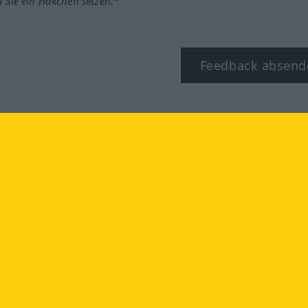
m Sie ein Häkchen setzen.*
Feedback absend
ook
YouTube
Instagram