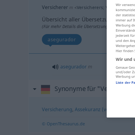
Wir verwend
Versicherer
m
<
Versicherers
;
Versicherer
>
kommunizier
der statist
Übersicht aller Übersetzungen
immer auf I
Werbung die
(Für mehr Details die Übersetzung anklicken/an
Einverständ
jederzeit f
asegurador
und den Anp
Weitergehen
Hier finden
Wir und 
asegurador
m
Genaue Geol
und/oder Zu
Werbung und
Liste der P
Synonyme für "Versicherer
Versicherung
,
Assekuranz (veraltet)
,
Vers
© OpenThesaurus.de