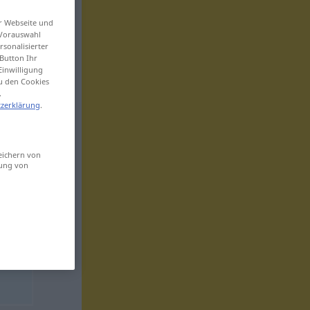
er Webseite und
 Vorauswahl
sonalisierter
Button Ihr
Einwilligung
zu den Cookies
.
zerklärung
.
eichern von
sung von