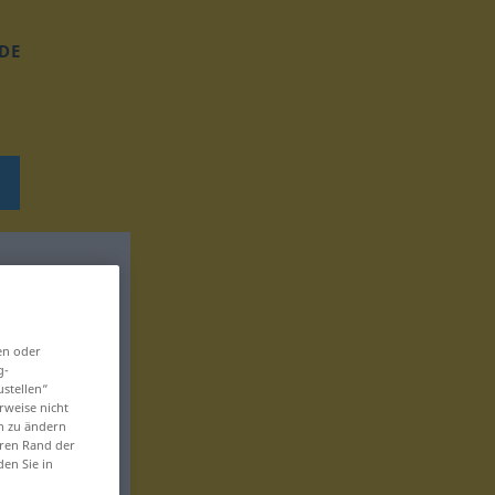
DE
en oder
g-
ustellen“
rweise nicht
en zu ändern
eren Rand der
den Sie in