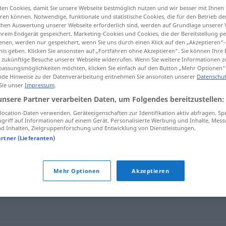
en Cookies, damit Sie unsere Webseite bestmöglich nutzen und wir besser mit Ihnen
en können. Notwendige, funktionale und statistische Cookies, die für den Betrieb d
ischen Auswertung unserer Webseite erforderlich sind, werden auf Grundlage unserer
hrem Endgerät gespeichert. Marketing-Cookies und Cookies, die der Bereitstellung per
nen, werden nur gespeichert, wenn Sie uns durch einen Klick auf den „Akzeptieren“-
tippen)
nis geben. Klicken Sie ansonsten auf „Fortfahren ohne Akzeptieren“. Sie können Ihre 
ür zukünftige Besuche unserer Webseite widerrufen. Wenn Sie weitere Informationen 
assungsmöglichkeiten möchten, klicken Sie einfach auf den Button „Mehr Optionen“
de Hinweise zu der Datenverarbeitung entnehmen Sie ansonsten unserer
Datenschut
 Sie unser
Impressum
.
unsere Partner verarbeiten Daten, um Folgendes bereitzustellen:
Versicherer
ocation-Daten verwenden. Geräteeigenschaften zur Identifikation aktiv abfragen. Sp
griff auf Informationen auf einem Gerät. Personalisierte Werbung und Inhalte, Mes
 Inhalten, Zielgruppenforschung und Entwicklung von Dienstleistungen.
artner (Lieferanten)
"
Mehr Optionen
Akzeptieren
icherungsgesellschaft