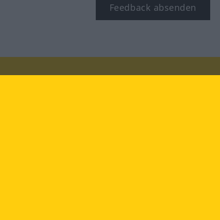
Feedback absenden
Besuchen Sie uns auf:
facebook
YouTube
Instagram
Langenscheidt
NUTZUNGSBEDINGUNGEN
DATENSCHUTZBESTIMMUNGEN