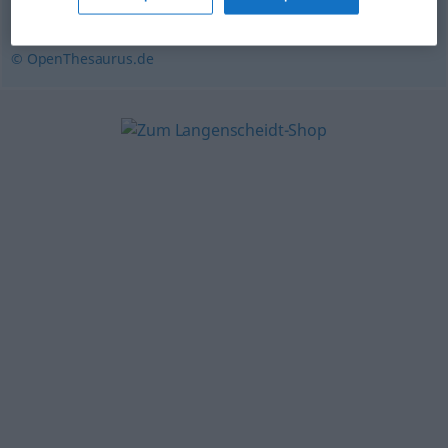
Unmäßigkeit
,
Verschleuderung (ugs.)
,
Prunk
,
Luxus
© OpenThesaurus.de