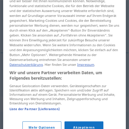
und wir besser mit Ihnen kommunizieren können. Notwendige,
funktionale und statistische Cookies, die für den Betrieb der Webseite
Verschwendung
f
<
Verschwendung
;
Verschwendungen
>
und der statistischen Auswertung unserer Webseite erforderlich sind,
werden auf Grundlage unserer Vorauswahl immer auf Ihrem Endgerät
Übersicht aller Übersetzungen
gespeichert. Marketing-Cookies und Cookies, die der Bereitstellung
personalisierter Werbung dienen, werden nur gespeichert, wenn Sie uns
(Für mehr Details die Übersetzung anklicken/antippen)
durch einen Klick auf den „Akzeptieren“-Button Ihr Einverständnis
geben. Klicken Sie ansonsten auf „Fortfahren ohne Akzeptieren“. Sie
despilfarro, derroche
können Ihre Einwilligung jederzeit für zukünftige Besuche unserer
Webseite widerrufen. Wenn Sie weitere Informationen zu den Cookies
und den Anpassungsmöglichkeiten möchten, klicken Sie einfach auf den
Button „Mehr Optionen“. Weitergehende Hinweise zu der
Datenverarbeitung entnehmen Sie ansonsten unserer
Datenschutzerklärung
. Hier finden Sie unser
Impressum
.
despilfarro
m
Verschwendung
Wir und unsere Partner verarbeiten Daten, um
Folgendes bereitzustellen:
derroche
m
Verschwendung
Genaue Geolocation-Daten verwenden. Geräteeigenschaften zur
Identifikation aktiv abfragen. Speichern von und/oder Zugriff auf
Informationen auf einem Gerät. Personalisierte Werbung und Inhalte,
Messung von Werbung und Inhalten, Zielgruppenforschung und
Synonyme für "Verschwendung"
Entwicklung von Dienstleistungen.
Liste der Partner (Lieferanten)
Prasserei
,
Gepränge
,
Maßlosigkeit
,
Vergeudung
,
Mehr Optionen
Akzeptieren