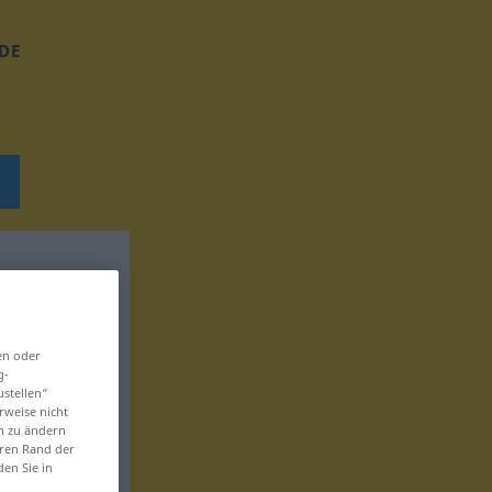
DE
en oder
g-
ustellen“
rweise nicht
en zu ändern
eren Rand der
den Sie in