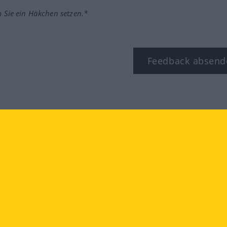
m Sie ein Häkchen setzen.*
Feedback absend
ook
YouTube
Instagram