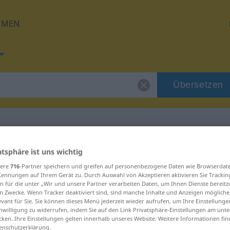
HMEN
Übersetzen
 für "verrinnen"
atsphäre ist uns wichtig
sere
716
-Partner speichern und greifen auf personenbezogene Daten wie Browserdat
Kennungen auf Ihrem Gerät zu. Durch Auswahl von Akzeptieren aktivieren Sie Trackin
ung
n für die unter „Wir und unsere Partner verarbeiten Daten, um Ihnen Dienste bereitz
n Zwecke. Wenn Tracker deaktiviert sind, sind manche Inhalte und Anzeigen mögliche
evant für Sie. Sie können dieses Menü jederzeit wieder aufrufen, um Ihre Einstellung
inwilligung zu widerrufen, indem Sie auf den Link Privatsphäre-Einstellungen am unt
erb
cken. Ihre Einstellungen gelten innerhalb unseres Website. Weitere Informationen fin
enschutzerklärung.