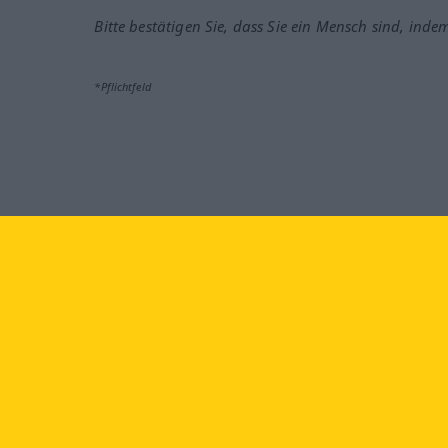
Bitte bestätigen Sie, dass Sie ein Mensch sind, inde
*Pflichtfeld
Besuchen Sie uns auf:
faceb
Langenscheidt