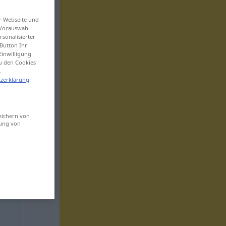
er Webseite und
 Vorauswahl
sonalisierter
Button Ihr
Einwilligung
zu den Cookies
.
zerklärung
.
eichern von
sung von