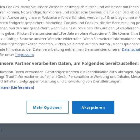
en Cookies, damit Sie unsere Webseite bestmöglich nutzen und wir besser mit Ihnen
en können. Notwendige, funktionale und statistische Cookies, die für den Betrieb d
ischen Auswertung unserer Webseite erforderlich sind, werden auf Grundlage unserer
hrem Endgerät gespeichert. Marketing-Cookies und Cookies, die der Bereitstellung per
tippen)
nen, werden nur gespeichert, wenn Sie uns durch einen Klick auf den „Akzeptieren“-
nis geben. Klicken Sie ansonsten auf „Fortfahren ohne Akzeptieren“. Sie können Ihre 
ür zukünftige Besuche unserer Webseite widerrufen. Wenn Sie weitere Informationen 
assungsmöglichkeiten möchten, klicken Sie einfach auf den Button „Mehr Optionen“
de Hinweise zu der Datenverarbeitung entnehmen Sie ansonsten unserer
Datenschut
 Sie unser
Impressum
.
unsere Partner verarbeiten Daten, um Folgendes bereitzustellen:
verrinnen
Zeit
ocation-Daten verwenden. Geräteeigenschaften zur Identifikation aktiv abfragen. Sp
griff auf Informationen auf einem Gerät. Personalisierte Werbung und Inhalte, Mes
 Inhalten, Zielgruppenforschung und Entwicklung von Dienstleistungen.
artner (Lieferanten)
Mehr Optionen
Akzeptieren
eichen
,
(Zeit) verfließen
,
ablaufen
n