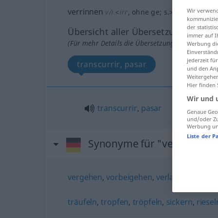
verrinnen
Wir verwend
v/i
<
irr
, ohne
ge
;
s.
>
GEH
kommunizier
der statist
Übersicht aller Übersetzungen
immer auf I
(Für mehr Details die Übersetzung anklicken/an
Werbung die
Einverständ
jederzeit f
transcurrir, pasar
und den Anp
Weitergehen
Hier finden
Wir und 
transcurrir
,
pasar
Genaue Geol
und/oder Zu
Werbung und
Liste der P
Synonyme für "verrinnen"
vergehen
,
vorbeigehen
,
verlaufen
,
verstr
träufeln
,
tropfen
,
tröpfeln
,
sickern
,
riesel