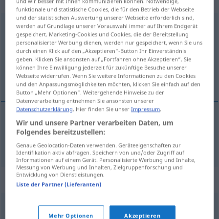
„Verhandlungsbasis“
: Femininum
und wir besser mit Ihnen kommunizieren können. Notwendige,
funktionale und statistische Cookies, die für den Betrieb der Webseite
und der statistischen Auswertung unserer Webseite erforderlich sind,
Verhandlungsbasis
werden auf Grundlage unserer Vorauswahl immer auf Ihrem Endgerät
f
<
Verhandlungsbasis
>
gespeichert. Marketing-Cookies und Cookies, die der Bereitstellung
personalisierter Werbung dienen, werden nur gespeichert, wenn Sie uns
Übersicht aller Übersetzungen
durch einen Klick auf den „Akzeptieren“-Button Ihr Einverständnis
(Für mehr Details die Übersetzung anklicken/antippen)
geben. Klicken Sie ansonsten auf „Fortfahren ohne Akzeptieren“. Sie
können Ihre Einwilligung jederzeit für zukünftige Besuche unserer
Webseite widerrufen. Wenn Sie weitere Informationen zu den Cookies
base de negociación
und den Anpassungsmöglichkeiten möchten, klicken Sie einfach auf den
Button „Mehr Optionen“. Weitergehende Hinweise zu der
Datenverarbeitung entnehmen Sie ansonsten unserer
Datenschutzerklärung
. Hier finden Sie unser
Impressum
.
Wir und unsere Partner verarbeiten Daten, um
base
f
de
negociación
Verhandlungsbasis
Folgendes bereitzustellen:
Genaue Geolocation-Daten verwenden. Geräteeigenschaften zur
Identifikation aktiv abfragen. Speichern von und/oder Zugriff auf
Informationen auf einem Gerät. Personalisierte Werbung und Inhalte,
Messung von Werbung und Inhalten, Zielgruppenforschung und
Entwicklung von Dienstleistungen.
Synonyme für "Verhandlungsbasis"
Liste der Partner (Lieferanten)
VB
Mehr Optionen
Akzeptieren