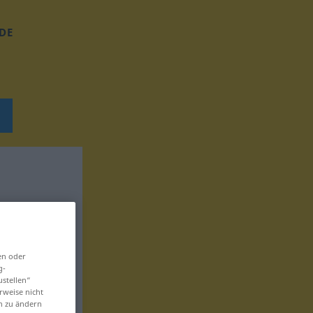
DE
en oder
g-
ustellen“
rweise nicht
en zu ändern