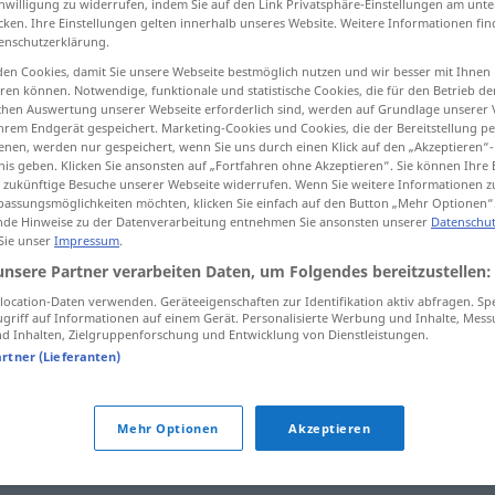
inwilligung zu widerrufen, indem Sie auf den Link Privatsphäre-Einstellungen am unt
cken. Ihre Einstellungen gelten innerhalb unseres Website. Weitere Informationen fin
enschutzerklärung.
en Cookies, damit Sie unsere Webseite bestmöglich nutzen und wir besser mit Ihnen
en können. Notwendige, funktionale und statistische Cookies, die für den Betrieb d
tippen)
ischen Auswertung unserer Webseite erforderlich sind, werden auf Grundlage unserer
hrem Endgerät gespeichert. Marketing-Cookies und Cookies, die der Bereitstellung per
sa
nen, werden nur gespeichert, wenn Sie uns durch einen Klick auf den „Akzeptieren“-
nis geben. Klicken Sie ansonsten auf „Fortfahren ohne Akzeptieren“. Sie können Ihre 
ür zukünftige Besuche unserer Webseite widerrufen. Wenn Sie weitere Informationen 
assungsmöglichkeiten möchten, klicken Sie einfach auf den Button „Mehr Optionen“
de Hinweise zu der Datenverarbeitung entnehmen Sie ansonsten unserer
Datenschut
 Sie unser
Impressum
.
einen
Fall
verhandeln
JUR
unsere Partner verarbeiten Daten, um Folgendes bereitzustellen:
strafrechtlich
ocation-Daten verwenden. Geräteeigenschaften zur Identifikation aktiv abfragen. Sp
griff auf Informationen auf einem Gerät. Personalisierte Werbung und Inhalte, Mes
einen
Fall
verhandeln
zivilrechtlich
 Inhalten, Zielgruppenforschung und Entwicklung von Dienstleistungen.
artner (Lieferanten)
 Verb
Mehr Optionen
Akzeptieren