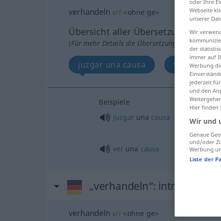
oder Ihre E
verhandeln
Webseite kli
v/t
<
ohne
ge
>
unserer Dat
Übersicht aller Übersetzungen
Wir verwend
kommunizier
(Für mehr Details die Übersetzung anklicken/an
der statist
immer auf I
juzgar una causa
ver una cau
Werbung die
Einverständ
jederzeit f
und den Anp
Weitergehen
Beispiele
Hier finden
juzgar
una
causa
Wir und 
Genaue Geol
und/oder Zu
ver
una
causa
Werbung und
Liste der P
„verhandeln“
: intransitives
verhandeln
v/i
<
ohne
ge
>