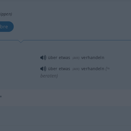
tippen)
obre
über
etwas
verhandeln
(
AKK
)
(≈
über
etwas
verhandeln
(
AKK
)
beraten)
"