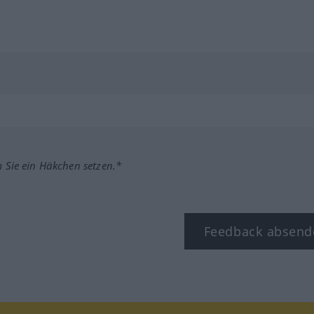
m Sie ein Häkchen setzen.*
Feedback absend