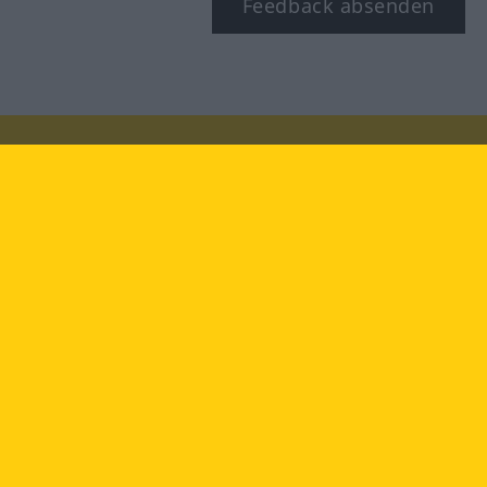
Feedback absenden
Besuchen Sie uns auf:
facebook
YouTube
Instagram
Langenscheidt
NUTZUNGSBEDINGUNGEN
DATENSCHUTZBESTIMMUNGEN