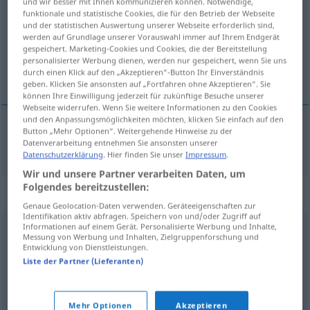
und wir besser mit Ihnen kommunizieren können. Notwendige,
funktionale und statistische Cookies, die für den Betrieb der Webseite
Übersicht aller Übersetzungen
und der statistischen Auswertung unserer Webseite erforderlich sind,
werden auf Grundlage unserer Vorauswahl immer auf Ihrem Endgerät
(Für mehr Details die Übersetzung anklicken/antippen)
gespeichert. Marketing-Cookies und Cookies, die der Bereitstellung
personalisierter Werbung dienen, werden nur gespeichert, wenn Sie uns
hacer fracasar
durch einen Klick auf den „Akzeptieren“-Button Ihr Einverständnis
geben. Klicken Sie ansonsten auf „Fortfahren ohne Akzeptieren“. Sie
können Ihre Einwilligung jederzeit für zukünftige Besuche unserer
Webseite widerrufen. Wenn Sie weitere Informationen zu den Cookies
und den Anpassungsmöglichkeiten möchten, klicken Sie einfach auf den
Button „Mehr Optionen“. Weitergehende Hinweise zu der
hacer
fracasar
vereiteln
Plan
Datenverarbeitung entnehmen Sie ansonsten unserer
Datenschutzerklärung
. Hier finden Sie unser
Impressum
.
Wir und unsere Partner verarbeiten Daten, um
Folgendes bereitzustellen:
Synonyme für "vereiteln"
Genaue Geolocation-Daten verwenden. Geräteeigenschaften zur
Identifikation aktiv abfragen. Speichern von und/oder Zugriff auf
Informationen auf einem Gerät. Personalisierte Werbung und Inhalte,
Messung von Werbung und Inhalten, Zielgruppenforschung und
einschränken
,
dazwischenkommen
,
abbiegen
,
Entwicklung von Dienstleistungen.
unterminieren
,
unterbinden
,
unterhöhlen (fig.)
,
Liste der Partner (Lieferanten)
behindern
,
stoppen
,
torpedieren
,
untergraben
,
(Plan)
durchkreuzen
,
verhindern
,
zunichtemachen
Mehr Optionen
Akzeptieren