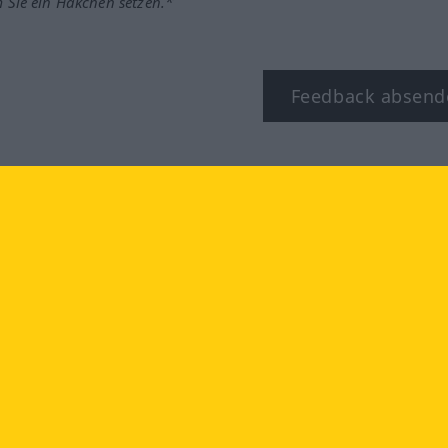
m Sie ein Häkchen setzen.*
Feedback absend
ook
YouTube
Instagram