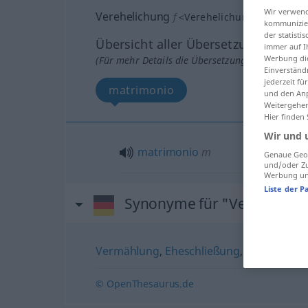
Wir verwend
Verehelichung
f
<
Verehelichung
;
Vereheli
kommunizier
der statist
Übersicht aller Übersetzungen
immer auf I
Werbung die
(Für mehr Details die Übersetzung anklicken/an
Einverständ
jederzeit f
matrimonio
und den Anp
Weitergehen
Hier finden
Wir und 
matrimonio
m
Genaue Geol
und/oder Zu
Werbung und
Liste der P
Synonyme für "Verehelich
Vermählung
,
Eheschließung
,
Verheiratu
© OpenThesaurus.de