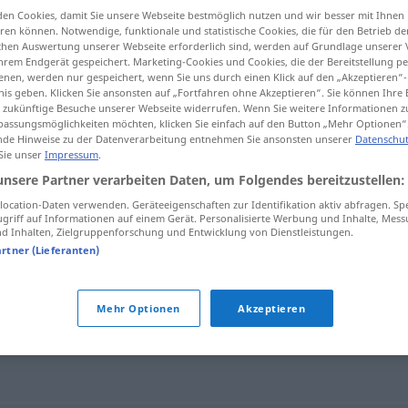
en Cookies, damit Sie unsere Webseite bestmöglich nutzen und wir besser mit Ihnen
chungen
>
en können. Notwendige, funktionale und statistische Cookies, die für den Betrieb d
ischen Auswertung unserer Webseite erforderlich sind, werden auf Grundlage unserer
hrem Endgerät gespeichert. Marketing-Cookies und Cookies, die der Bereitstellung per
nen, werden nur gespeichert, wenn Sie uns durch einen Klick auf den „Akzeptieren“-
tippen)
nis geben. Klicken Sie ansonsten auf „Fortfahren ohne Akzeptieren“. Sie können Ihre 
ür zukünftige Besuche unserer Webseite widerrufen. Wenn Sie weitere Informationen 
assungsmöglichkeiten möchten, klicken Sie einfach auf den Button „Mehr Optionen“
de Hinweise zu der Datenverarbeitung entnehmen Sie ansonsten unserer
Datenschut
 Sie unser
Impressum
.
unsere Partner verarbeiten Daten, um Folgendes bereitzustellen:
Verehelichung
VERW
ocation-Daten verwenden. Geräteeigenschaften zur Identifikation aktiv abfragen. Sp
griff auf Informationen auf einem Gerät. Personalisierte Werbung und Inhalte, Mes
 Inhalten, Zielgruppenforschung und Entwicklung von Dienstleistungen.
artner (Lieferanten)
ung"
Mehr Optionen
Akzeptieren
ng
,
Trauung
,
Hochzeit
,
Jawort (ugs.)
,
Heirat (Hauptform)