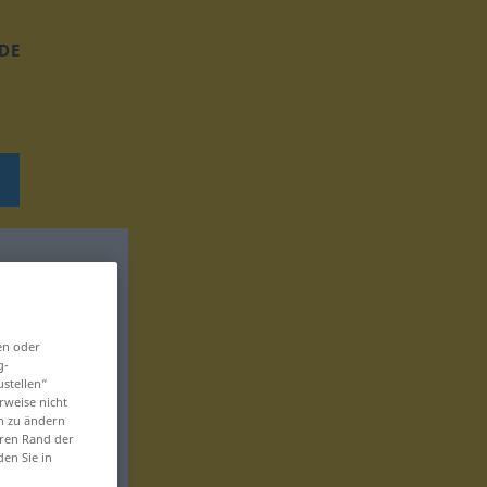
DE
en oder
g-
ustellen“
rweise nicht
en zu ändern
eren Rand der
den Sie in