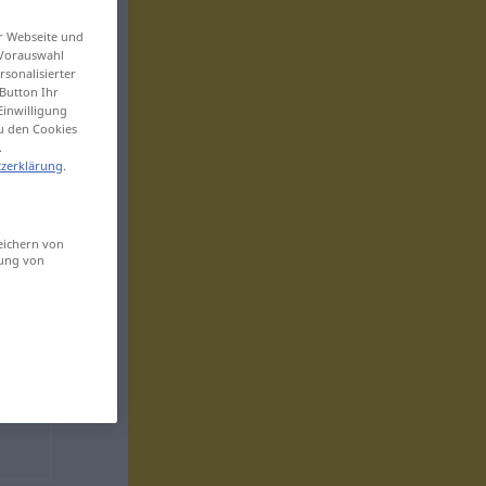
er Webseite und
 Vorauswahl
sonalisierter
Button Ihr
Einwilligung
zu den Cookies
.
zerklärung
.
eichern von
sung von