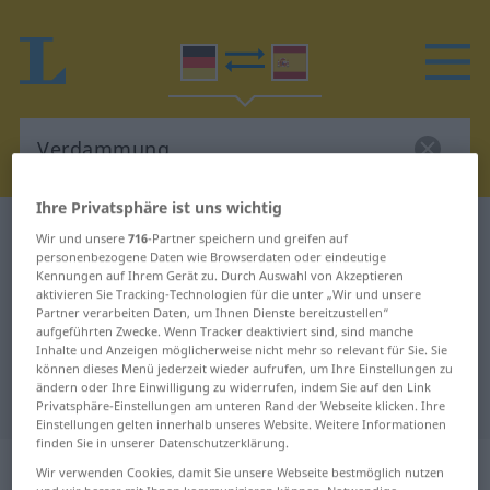
Ihre Privatsphäre ist uns wichtig
Deutsch-Spanisch Wörterbuch
Verdammung
Wir und unsere
716
-Partner speichern und greifen auf
personenbezogene Daten wie Browserdaten oder eindeutige
Deutsch-Spanisch Übersetzung für
Kennungen auf Ihrem Gerät zu. Durch Auswahl von Akzeptieren
aktivieren Sie Tracking-Technologien für die unter „Wir und unsere
"Verdammung"
Partner verarbeiten Daten, um Ihnen Dienste bereitzustellen“
aufgeführten Zwecke. Wenn Tracker deaktiviert sind, sind manche
Inhalte und Anzeigen möglicherweise nicht mehr so relevant für Sie. Sie
"Verdammung" Spanisch
können dieses Menü jederzeit wieder aufrufen, um Ihre Einstellungen zu
ändern oder Ihre Einwilligung zu widerrufen, indem Sie auf den Link
Übersetzung
Privatsphäre-Einstellungen am unteren Rand der Webseite klicken. Ihre
Einstellungen gelten innerhalb unseres Website. Weitere Informationen
finden Sie in unserer Datenschutzerklärung.
„Verdammung“
: Femininum
Wir verwenden Cookies, damit Sie unsere Webseite bestmöglich nutzen