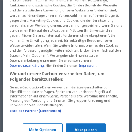
und wir besser mit Ihnen kommunizieren können. Notwendige,
funktionale und statistische Cookies, die für den Betrieb der Webseite
Verdammung
f
<
Verdammung
;
Verdammungen
>
und der statistischen Auswertung unserer Webseite erforderlich sind,
werden auf Grundlage unserer Vorauswahl immer auf Ihrem Endgerät
Übersicht aller Übersetzungen
gespeichert. Marketing-Cookies und Cookies, die der Bereitstellung
personalisierter Werbung dienen, werden nur gespeichert, wenn Sie uns
(Für mehr Details die Übersetzung anklicken/antippen)
durch einen Klick auf den „Akzeptieren“-Button Ihr Einverständnis
geben. Klicken Sie ansonsten auf „Fortfahren ohne Akzeptieren“. Sie
condenación
können Ihre Einwilligung jederzeit für zukünftige Besuche unserer
Webseite widerrufen. Wenn Sie weitere Informationen zu den Cookies
und den Anpassungsmöglichkeiten möchten, klicken Sie einfach auf den
Button „Mehr Optionen“. Weitergehende Hinweise zu der
Datenverarbeitung entnehmen Sie ansonsten unserer
Datenschutzerklärung
. Hier finden Sie unser
Impressum
.
condenación
f
Verdammung
REL
Wir und unsere Partner verarbeiten Daten, um
Folgendes bereitzustellen:
Genaue Geolocation-Daten verwenden. Geräteeigenschaften zur
Synonyme für "Verdammung"
Identifikation aktiv abfragen. Speichern von und/oder Zugriff auf
Informationen auf einem Gerät. Personalisierte Werbung und Inhalte,
Messung von Werbung und Inhalten, Zielgruppenforschung und
Entwicklung von Dienstleistungen.
Liste der Partner (Lieferanten)
Verbannung
,
Verfemung
,
Bannfluch
,
Verbot
,
Ausschluss
,
Untersagung
,
Bann
,
Ächtung
Mehr Optionen
Akzeptieren