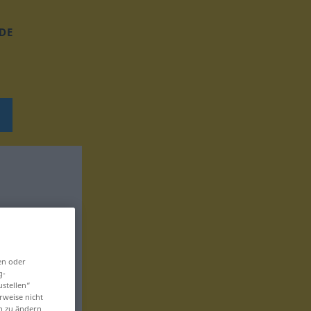
DE
en oder
g-
ustellen“
rweise nicht
en zu ändern