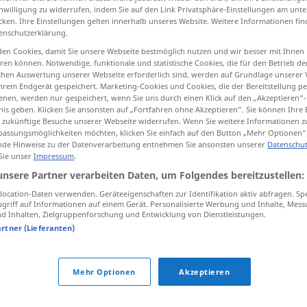
inwilligung zu widerrufen, indem Sie auf den Link Privatsphäre-Einstellungen am unt
cken. Ihre Einstellungen gelten innerhalb unseres Website. Weitere Informationen fin
enschutzerklärung.
en Cookies, damit Sie unsere Webseite bestmöglich nutzen und wir besser mit Ihnen
tippen)
en können. Notwendige, funktionale und statistische Cookies, die für den Betrieb d
ischen Auswertung unserer Webseite erforderlich sind, werden auf Grundlage unserer
hrem Endgerät gespeichert. Marketing-Cookies und Cookies, die der Bereitstellung per
able
nen, werden nur gespeichert, wenn Sie uns durch einen Klick auf den „Akzeptieren“-
nis geben. Klicken Sie ansonsten auf „Fortfahren ohne Akzeptieren“. Sie können Ihre 
ür zukünftige Besuche unserer Webseite widerrufen. Wenn Sie weitere Informationen 
assungsmöglichkeiten möchten, klicken Sie einfach auf den Button „Mehr Optionen“
de Hinweise zu der Datenverarbeitung entnehmen Sie ansonsten unserer
Datenschut
verbindlich
(≈ bindend)
 Sie unser
Impressum
.
unsere Partner verarbeiten Daten, um Folgendes bereitzustellen:
verbindlich
(≈ liebenswürdig)
ocation-Daten verwenden. Geräteeigenschaften zur Identifikation aktiv abfragen. Sp
griff auf Informationen auf einem Gerät. Personalisierte Werbung und Inhalte, Mes
 Inhalten, Zielgruppenforschung und Entwicklung von Dienstleistungen.
artner (Lieferanten)
verbindlichsten
Dank!
LIT
Mehr Optionen
Akzeptieren