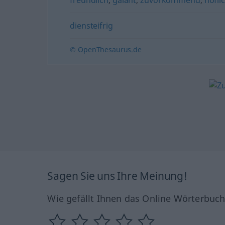
freundlich
,
galant
,
zuvorkommend
,
höfli
diensteifrig
© OpenThesaurus.de
Sagen Sie uns Ihre Meinung!
Wie gefällt Ihnen das Online Wörterbuc