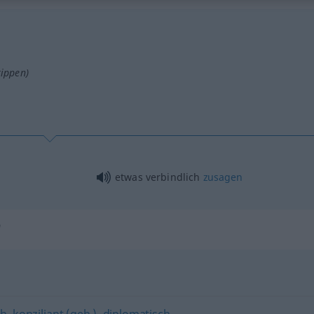
tippen)
etwas
verbindlich
zusagen
"