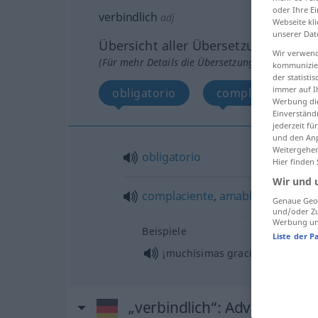
oder Ihre E
verbindlich
adj
Webseite kli
unserer Dat
Übersicht aller Übersetzungen
Wir verwend
(Für mehr Details die Übersetzung anklicken/an
kommunizier
der statist
immer auf I
obligatorio
complaciente, am
Werbung die
Einverständ
jederzeit f
und den Anp
Weitergehen
obligatorio
Hier finden
Wir und 
complaciente
,
amable
Genaue Geol
und/oder Zu
Werbung und
Beispiele
Liste der P
¡muchísimas gracias!
„verbindlich“
: Adverb