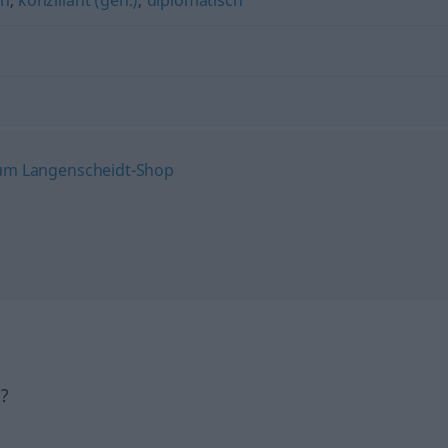
ch
,
konziliant (geh.)
,
diplomatisch
h?