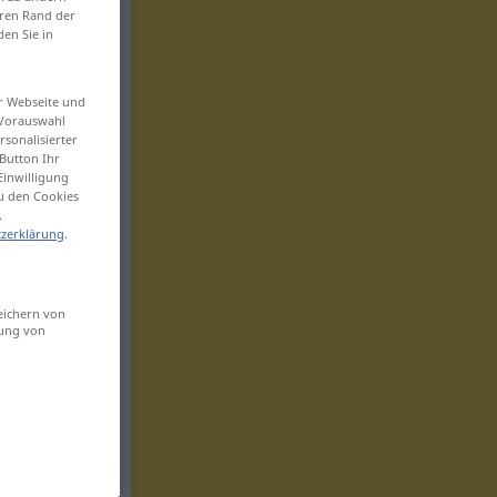
eren Rand der
den Sie in
er Webseite und
 Vorauswahl
sonalisierter
Button Ihr
Einwilligung
zu den Cookies
.
zerklärung
.
eichern von
sung von