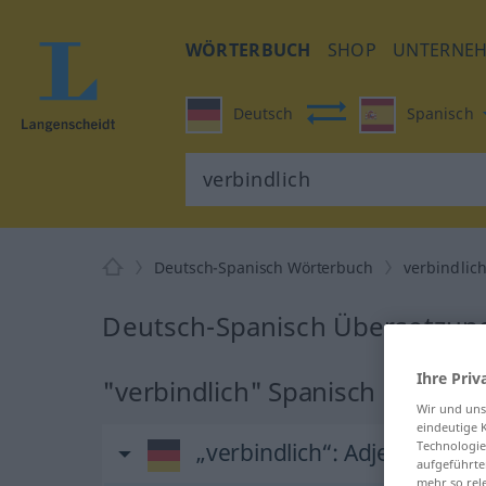
WÖRTERBUCH
SHOP
UNTERNE
Deutsch
Spanisch
Deutsch-Spanisch Wörterbuch
verbindlic
Deutsch-Spanisch Übersetzung 
Ihre Priv
"verbindlich" Spanisch Überse
Wir und un
eindeutige 
Technologie
„verbindlich“
: Adjektiv
aufgeführte
mehr so rel