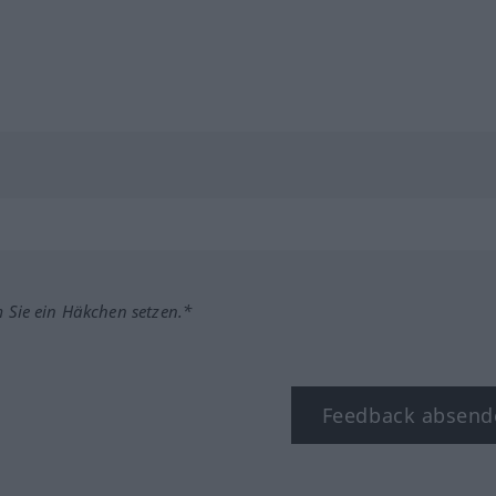
m Sie ein Häkchen setzen.*
Feedback absend