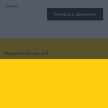
*Pflichtfeld
Feedback absenden
Besuchen Sie uns auf:
facebook
YouTube
Instagram
Langenscheidt