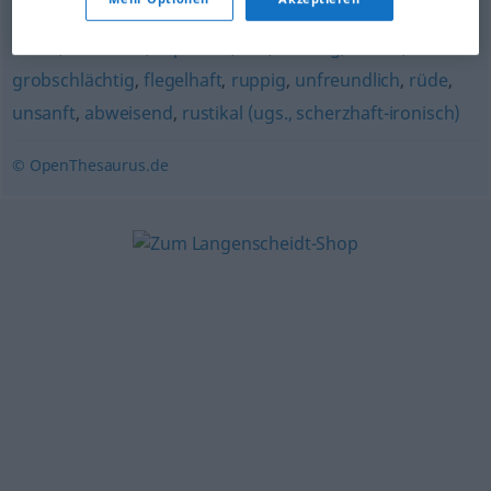
(ugs.)
,
derb
,
raubeinig
,
grob
,
unwirsch
,
schroff
,
barsch
,
brüsk
,
unhöflich
,
rüpelhaft
,
rau
,
unflätig
,
forsch
,
grobschlächtig
,
flegelhaft
,
ruppig
,
unfreundlich
,
rüde
,
unsanft
,
abweisend
,
rustikal (ugs., scherzhaft-ironisch)
© OpenThesaurus.de