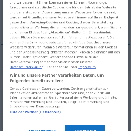
und wir besser mit Ihnen kommunizieren können. Notwendige,
funktionale und statistische Cookies, die für den Betrieb der Webseite
Übersicht aller Übersetzungen
und der statistischen Auswertung unserer Webseite erforderlich sind,
werden auf Grundlage unserer Vorauswahl immer auf Ihrem Endgerät
(Für mehr Details die Übersetzung anklicken/antippen)
gespeichert. Marketing-Cookies und Cookies, die der Bereitstellung
personalisierter Werbung dienen, werden nur gespeichert, wenn Sie uns
no civilizado, bárbaro
durch einen Klick auf den „Akzeptieren“-Button Ihr Einverständnis
geben. Klicken Sie ansonsten auf „Fortfahren ohne Akzeptieren“. Sie
können Ihre Einwilligung jederzeit für zukünftige Besuche unserer
Webseite widerrufen. Wenn Sie weitere Informationen zu den Cookies
und den Anpassungsmöglichkeiten möchten, klicken Sie einfach auf den
Button „Mehr Optionen“. Weitergehende Hinweise zu der
no
civilizado
,
bárbaro
unzivilisiert
Datenverarbeitung entnehmen Sie ansonsten unserer
Datenschutzerklärung
. Hier finden Sie unser
Impressum
.
Wir und unsere Partner verarbeiten Daten, um
Folgendes bereitzustellen:
Synonyme für "unzivilisiert"
Genaue Geolocation-Daten verwenden. Geräteeigenschaften zur
Identifikation aktiv abfragen. Speichern von und/oder Zugriff auf
Informationen auf einem Gerät. Personalisierte Werbung und Inhalte,
kulturlos
,
bildungsfern (geh.)
,
unkultiviert
,
ungebildet
Messung von Werbung und Inhalten, Zielgruppenforschung und
Entwicklung von Dienstleistungen.
Liste der Partner (Lieferanten)
harsch (geh.)
,
ungalant
,
ungehobelt
,
gröblich
,
ungeschliffen
,
pampig (ugs.)
,
nassforsch (geh.)
,
rotzig
Mehr Optionen
Akzeptieren