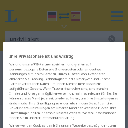
Ihre Privatsphäre ist uns wichtig
Deutsch-Spanisch Wörterbuch
unzivilisiert
Wir und unsere
716
-Partner speichern und greifen auf
Deutsch-Spanisch Übersetzung für
personenbezogene Daten wie Browserdaten oder eindeutige
Kennungen auf Ihrem Gerät zu. Durch Auswahl von Akzeptieren
"unzivilisiert"
aktivieren Sie Tracking-Technologien für die unter „Wir und unsere
Partner verarbeiten Daten, um Ihnen Dienste bereitzustellen“
aufgeführten Zwecke. Wenn Tracker deaktiviert sind, sind manche
Inhalte und Anzeigen möglicherweise nicht mehr so relevant für Sie. Sie
"unzivilisiert" Spanisch Übersetzung
können dieses Menü jederzeit wieder aufrufen, um Ihre Einstellungen zu
ändern oder Ihre Einwilligung zu widerrufen, indem Sie auf den Link
Privatsphäre-Einstellungen am unteren Rand der Webseite klicken. Ihre
„unzivilisiert“
: Adjektiv
Einstellungen gelten innerhalb unseres Website. Weitere Informationen
finden Sie in unserer Datenschutzerklärung.
Wir verwenden Cookies, damit Sie unsere Webseite bestmöglich nutzen
unzivilisiert
adj
PEJ