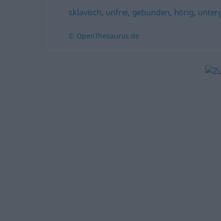
sklavisch
,
unfrei
,
gebunden
,
hörig
,
unter
© OpenThesaurus.de