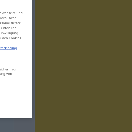
er Webseite und
 Vorauswahl
sonalisierter
Button Ihr
Einwilligung
zu den Cookies
.
zerklärung
.
eichern von
sung von