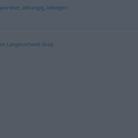
geordnet
,
abhängig
,
leibeigen