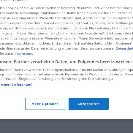
en Cookies, damit Sie unsere Webseite bestmöglich nutzen und wir besser mit Ihnen
en können. Notwendige, funktionale und statistische Cookies, die für den Betrieb d
ischen Auswertung unserer Webseite erforderlich sind, werden auf Grundlage unserer
hrem Endgerät gespeichert. Marketing-Cookies und Cookies, die der Bereitstellung per
tippen)
nen, werden nur gespeichert, wenn Sie uns durch einen Klick auf den „Akzeptieren“-
nis geben. Klicken Sie ansonsten auf „Fortfahren ohne Akzeptieren“. Sie können Ihre 
ür zukünftige Besuche unserer Webseite widerrufen. Wenn Sie weitere Informationen 
assungsmöglichkeiten möchten, klicken Sie einfach auf den Button „Mehr Optionen“
de Hinweise zu der Datenverarbeitung entnehmen Sie ansonsten unserer
Datenschut
 Sie unser
Impressum
.
unsere Partner verarbeiten Daten, um Folgendes bereitzustellen:
unmündig
JUR
HIST
ocation-Daten verwenden. Geräteeigenschaften zur Identifikation aktiv abfragen. Sp
griff auf Informationen auf einem Gerät. Personalisierte Werbung und Inhalte, Mes
 Inhalten, Zielgruppenforschung und Entwicklung von Dienstleistungen.
unmündig
(≈ unreif)
FIG
artner (Lieferanten)
Mehr Optionen
Akzeptieren