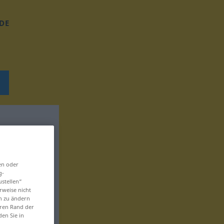
DE
en oder
g-
ustellen“
rweise nicht
en zu ändern
eren Rand der
den Sie in