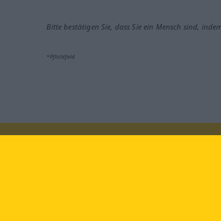
Bitte bestätigen Sie, dass Sie ein Mensch sind, inde
*Pflichtfeld
Besuchen Sie uns auf:
faceb