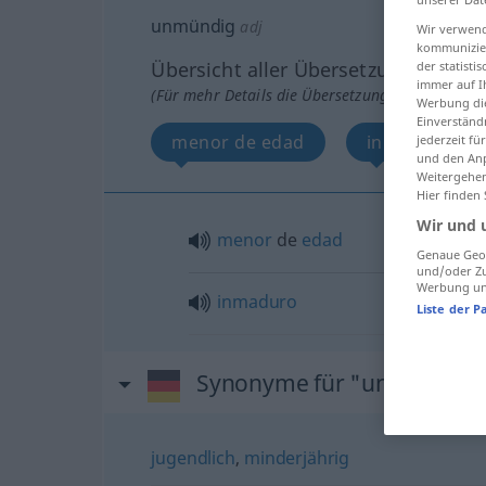
unmündig
adj
Wir verwend
kommunizier
Übersicht aller Übersetzungen
der statist
immer auf I
(Für mehr Details die Übersetzung anklicken/an
Werbung die
Einverständ
menor de edad
inmaduro
jederzeit f
und den Anp
Weitergehen
Hier finden
Wir und 
menor
de
edad
Genaue Geol
und/oder Zu
Werbung und
inmaduro
Liste der P
Synonyme für "unmündig"
jugendlich
,
minderjährig