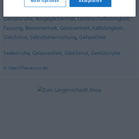
Mehr Optionen
Akzeptieren
Beherrschung
,
Seelenruhe
,
Charakterstärke
,
Gemütsruhe
,
Ausgeglichenheit
,
Leidenschaftslosigkeit
,
Fassung
,
Besonnenheit
,
Gelassenheit
,
Kaltblütigkeit
,
Gleichmut
,
Selbstbeherrschung
,
Gefasstheit
Seelenruhe
,
Gelassenheit
,
Gleichmut
,
Gemütsruhe
© OpenThesaurus.de