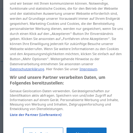
„Unerschütterlichkeit“
: Femininum
und wir besser mit Ihnen kommunizieren können. Notwendige,
funktionale und statistische Cookies, die für den Betrieb der Webseite
und der statistischen Auswertung unserer Webseite erforderlich sind,
Unerschütterlichkeit
f
<
Unerschütterlichkeit
>
werden auf Grundlage unserer Vorauswahl immer auf Ihrem Endgerät
gespeichert. Marketing-Cookies und Cookies, die der Bereitstellung
Übersicht aller Übersetzungen
personalisierter Werbung dienen, werden nur gespeichert, wenn Sie uns
durch einen Klick auf den „Akzeptieren“-Button Ihr Einverständnis
(Für mehr Details die Übersetzung anklicken/antippen)
geben. Klicken Sie ansonsten auf „Fortfahren ohne Akzeptieren“. Sie
können Ihre Einwilligung jederzeit für zukünftige Besuche unserer
imperturbabilidad, firmeza inquebrantable
Webseite widerrufen. Wenn Sie weitere Informationen zu den Cookies
und den Anpassungsmöglichkeiten möchten, klicken Sie einfach auf den
Button „Mehr Optionen“. Weitergehende Hinweise zu der
Datenverarbeitung entnehmen Sie ansonsten unserer
Datenschutzerklärung
. Hier finden Sie unser
Impressum
.
Wir und unsere Partner verarbeiten Daten, um
imperturbabilidad
f
Unerschütterlichkeit
Folgendes bereitzustellen:
Genaue Geolocation-Daten verwenden. Geräteeigenschaften zur
firmeza
f
inquebrantable
Unerschütterlichkeit
Identifikation aktiv abfragen. Speichern von und/oder Zugriff auf
Informationen auf einem Gerät. Personalisierte Werbung und Inhalte,
Messung von Werbung und Inhalten, Zielgruppenforschung und
Entwicklung von Dienstleistungen.
Synonyme für
Liste der Partner (Lieferanten)
"Unerschütterlichkeit"