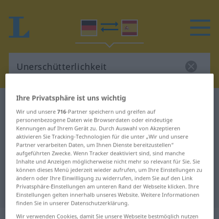
Ihre Privatsphäre ist uns wichtig
Deutsch-Spanisch Wörterbuch
Wir und unsere
716
-Partner speichern und greifen auf
Unerschütterlichkeit
personenbezogene Daten wie Browserdaten oder eindeutige
Deutsch-Spanisch Übersetzung für
Kennungen auf Ihrem Gerät zu. Durch Auswahl von Akzeptieren
aktivieren Sie Tracking-Technologien für die unter „Wir und unsere
"Unerschütterlichkeit"
Partner verarbeiten Daten, um Ihnen Dienste bereitzustellen“
aufgeführten Zwecke. Wenn Tracker deaktiviert sind, sind manche
Inhalte und Anzeigen möglicherweise nicht mehr so relevant für Sie. Sie
können dieses Menü jederzeit wieder aufrufen, um Ihre Einstellungen zu
"Unerschütterlichkeit" Spanisch
ändern oder Ihre Einwilligung zu widerrufen, indem Sie auf den Link
Privatsphäre-Einstellungen am unteren Rand der Webseite klicken. Ihre
Übersetzung
Einstellungen gelten innerhalb unseres Website. Weitere Informationen
finden Sie in unserer Datenschutzerklärung.
Wir verwenden Cookies, damit Sie unsere Webseite bestmöglich nutzen