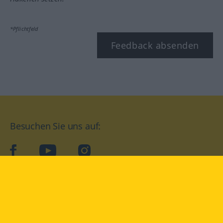
*Pflichtfeld
Feedback absenden
Besuchen Sie uns auf:
facebook
YouTube
Instagram
Langenscheidt