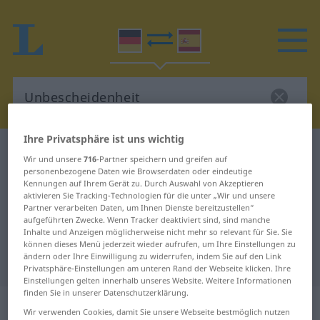
Ihre Privatsphäre ist uns wichtig
Deutsch-Spanisch Wörterbuch
Unbescheidenheit
Wir und unsere
716
-Partner speichern und greifen auf
Deutsch-Spanisch Übersetzung für
personenbezogene Daten wie Browserdaten oder eindeutige
Kennungen auf Ihrem Gerät zu. Durch Auswahl von Akzeptieren
"Unbescheidenheit"
aktivieren Sie Tracking-Technologien für die unter „Wir und unsere
Partner verarbeiten Daten, um Ihnen Dienste bereitzustellen“
aufgeführten Zwecke. Wenn Tracker deaktiviert sind, sind manche
Inhalte und Anzeigen möglicherweise nicht mehr so relevant für Sie. Sie
"Unbescheidenheit" Spanisch
können dieses Menü jederzeit wieder aufrufen, um Ihre Einstellungen zu
ändern oder Ihre Einwilligung zu widerrufen, indem Sie auf den Link
Übersetzung
Privatsphäre-Einstellungen am unteren Rand der Webseite klicken. Ihre
Einstellungen gelten innerhalb unseres Website. Weitere Informationen
finden Sie in unserer Datenschutzerklärung.
„Unbescheidenheit“
: Femininum
Wir verwenden Cookies, damit Sie unsere Webseite bestmöglich nutzen