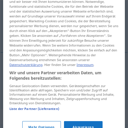
und wir besser mit Ihnen kommunizieren können. Notwendige,
funktionale und statistische Cookies, die für den Betrieb der Webseite
Unbescheidenheit
f
<
Unbescheidenheit
>
und der statistischen Auswertung unserer Webseite erforderlich sind,
werden auf Grundlage unserer Vorauswahl immer auf Ihrem Endgerät
Übersicht aller Übersetzungen
gespeichert. Marketing-Cookies und Cookies, die der Bereitstellung
personalisierter Werbung dienen, werden nur gespeichert, wenn Sie uns
(Für mehr Details die Übersetzung anklicken/antippen)
durch einen Klick auf den „Akzeptieren“-Button Ihr Einverständnis
geben. Klicken Sie ansonsten auf „Fortfahren ohne Akzeptieren“. Sie
inmodestia, exigencia, impertinencia
können Ihre Einwilligung jederzeit für zukünftige Besuche unserer
Webseite widerrufen. Wenn Sie weitere Informationen zu den Cookies
und den Anpassungsmöglichkeiten möchten, klicken Sie einfach auf den
Button „Mehr Optionen“. Weitergehende Hinweise zu der
Datenverarbeitung entnehmen Sie ansonsten unserer
Datenschutzerklärung
. Hier finden Sie unser
Impressum
.
inmodestia
f
Unbescheidenheit
Wir und unsere Partner verarbeiten Daten, um
Folgendes bereitzustellen:
exigencia
f
Unbescheidenheit
Genaue Geolocation-Daten verwenden. Geräteeigenschaften zur
Identifikation aktiv abfragen. Speichern von und/oder Zugriff auf
Informationen auf einem Gerät. Personalisierte Werbung und Inhalte,
impertinencia
f
Unbescheidenheit
Frechheit
Messung von Werbung und Inhalten, Zielgruppenforschung und
Entwicklung von Dienstleistungen.
Liste der Partner (Lieferanten)
Synonyme für "Unbescheidenheit"
Mehr Optionen
Akzeptieren