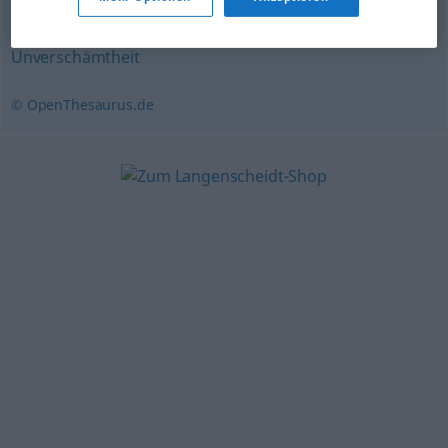
Frechheit
,
Impertinenz
,
Dreistigkeit
,
Respektlosigkeit
,
Unverschämtheit
© OpenThesaurus.de