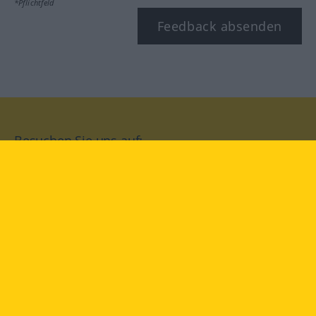
*Pflichtfeld
Feedback absenden
Besuchen Sie uns auf:
facebook
YouTube
Instagram
Langenscheidt
NUTZUNGSBEDINGUNGEN