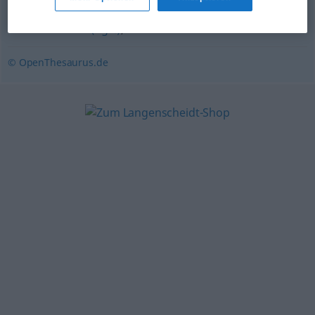
verstohlen
,
stillschweigend
,
versteckt
,
heimlich
,
klammheimlich (ugs.)
,
unbemerkt
© OpenThesaurus.de