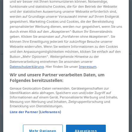
und wir besser mit Ihnen kommunizieren können. Notwendige,
funktionale und statistische Cookies, die für den Betrieb der Webseite
unbeobachtet
adj
und der statistischen Auswertung unserer Webseite erforderlich sind,
werden auf Grundlage unserer Vorauswahl immer auf Ihrem Endgerät
Übersicht aller Übersetzungen
gespeichert. Marketing-Cookies und Cookies, die der Bereitstellung
personalisierter Werbung dienen, werden nur gespeichert, wenn Sie uns
(Für mehr Details die Übersetzung anklicken/antippen)
durch einen Klick auf den „Akzeptieren“-Button Ihr Einverständnis
geben. Klicken Sie ansonsten auf „Fortfahren ohne Akzeptieren“. Sie
inobservado, inadvertido
können Ihre Einwilligung jederzeit für zukünftige Besuche unserer
Webseite widerrufen. Wenn Sie weitere Informationen zu den Cookies
und den Anpassungsmöglichkeiten möchten, klicken Sie einfach auf den
Button „Mehr Optionen“. Weitergehende Hinweise zu der
Datenverarbeitung entnehmen Sie ansonsten unserer
Datenschutzerklärung
. Hier finden Sie unser
Impressum
.
inobservado
unbeobachtet
Wir und unsere Partner verarbeiten Daten, um
Folgendes bereitzustellen:
inadvertido
unbeobachtet
Genaue Geolocation-Daten verwenden. Geräteeigenschaften zur
Identifikation aktiv abfragen. Speichern von und/oder Zugriff auf
Informationen auf einem Gerät. Personalisierte Werbung und Inhalte,
Messung von Werbung und Inhalten, Zielgruppenforschung und
Synonyme für "unbeobachtet"
Entwicklung von Dienstleistungen.
Liste der Partner (Lieferanten)
(möglichst) unauffällig
,
verdeckt
,
insgeheim
,
verborgen
,
Mehr Optionen
Akzeptieren