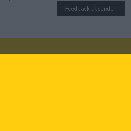
Feedback absenden
Besuchen Sie uns auf:
facebook
YouTube
Instagram
Langenscheidt
NUTZUNGSBEDINGUNGEN