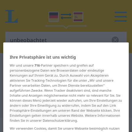
Ihre Privatsphäre ist uns wichtig
Deutsch-Spanisch Wörterbuch
unbeobachtet
Wir und unsere
716
-Partner speichern und greifen auf
Deutsch-Spanisch Übersetzung für
personenbezogene Daten wie Browserdaten oder eindeutige
Kennungen auf Ihrem Gerät zu. Durch Auswahl von Akzeptieren
"unbeobachtet"
aktivieren Sie Tracking-Technologien für die unter „Wir und unsere
Partner verarbeiten Daten, um Ihnen Dienste bereitzustellen“
aufgeführten Zwecke. Wenn Tracker deaktiviert sind, sind manche
Inhalte und Anzeigen möglicherweise nicht mehr so relevant für Sie. Sie
"unbeobachtet" Spanisch
können dieses Menü jederzeit wieder aufrufen, um Ihre Einstellungen zu
ändern oder Ihre Einwilligung zu widerrufen, indem Sie auf den Link
Übersetzung
Privatsphäre-Einstellungen am unteren Rand der Webseite klicken. Ihre
Einstellungen gelten innerhalb unseres Website. Weitere Informationen
finden Sie in unserer Datenschutzerklärung.
„unbeobachtet“
: Adjektiv
Wir verwenden Cookies, damit Sie unsere Webseite bestmöglich nutzen