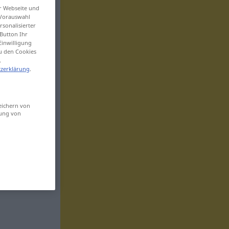
er Webseite und
 Vorauswahl
sonalisierter
Button Ihr
Einwilligung
zu den Cookies
.
zerklärung
.
eichern von
sung von