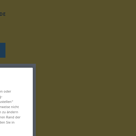
DE
en oder
g-
ustellen“
rweise nicht
en zu ändern
eren Rand der
den Sie in