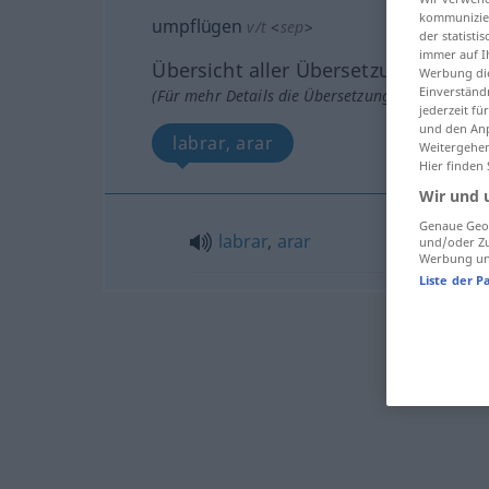
kommunizier
umpflügen
v/t
<
sep
>
der statist
immer auf I
Übersicht aller Übersetzungen
Werbung die
Einverständ
(Für mehr Details die Übersetzung anklicken/an
jederzeit f
und den Anp
labrar, arar
Weitergehen
Hier finden
Wir und 
Genaue Geol
labrar
,
arar
und/oder Zu
Werbung und
Liste der P