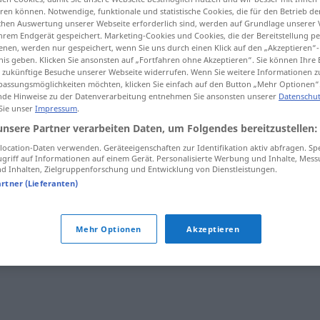
en können. Notwendige, funktionale und statistische Cookies, die für den Betrieb d
ischen Auswertung unserer Webseite erforderlich sind, werden auf Grundlage unserer
hrem Endgerät gespeichert. Marketing-Cookies und Cookies, die der Bereitstellung per
nen, werden nur gespeichert, wenn Sie uns durch einen Klick auf den „Akzeptieren“-
nis geben. Klicken Sie ansonsten auf „Fortfahren ohne Akzeptieren“. Sie können Ihre 
tippen)
ür zukünftige Besuche unserer Webseite widerrufen. Wenn Sie weitere Informationen 
assungsmöglichkeiten möchten, klicken Sie einfach auf den Button „Mehr Optionen“
de Hinweise zu der Datenverarbeitung entnehmen Sie ansonsten unserer
Datenschut
 Sie unser
Impressum
.
unsere Partner verarbeiten Daten, um Folgendes bereitzustellen:
ocation-Daten verwenden. Geräteeigenschaften zur Identifikation aktiv abfragen. Sp
umpflügen
griff auf Informationen auf einem Gerät. Personalisierte Werbung und Inhalte, Mes
 Inhalten, Zielgruppenforschung und Entwicklung von Dienstleistungen.
artner (Lieferanten)
Mehr Optionen
Akzeptieren