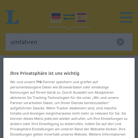
Deutsch-Spanisch Wörterbuch
umfahren
Ihre Privatsphäre ist uns wichtig
Deutsch-Spanisch Übersetzung für
Wir und unsere
716
-Partner speichern und greifen auf
"umfahren"
personenbezogene Daten wie Browserdaten oder eindeutige
Kennungen auf Ihrem Gerät zu. Durch Auswahl von Akzeptieren
aktivieren Sie Tracking-Technologien für die unter „Wir und unsere
"umfahren" Spanisch Übersetzung
Partner verarbeiten Daten, um Ihnen Dienste bereitzustellen“
aufgeführten Zwecke. Wenn Tracker deaktiviert sind, sind manche
Inhalte und Anzeigen möglicherweise nicht mehr so relevant für Sie. Sie
können dieses Menü jederzeit wieder aufrufen, um Ihre Einstellungen zu
„umfahren“
: transitives Verb
ändern oder Ihre Einwilligung zu widerrufen, indem Sie auf den Link
Privatsphäre-Einstellungen am unteren Rand der Webseite klicken. Ihre
Einstellungen gelten innerhalb unseres Website. Weitere Informationen
umfahren
v/t
<
irr
,
sep
>