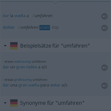
dar
la
vuelta
a
umfahren
doblar
umfahren
Kap
SCHIFF
Beispielsätze für "umfahren"
etwas
weiträumig
umfahren
dar
un
gran
rodeo
a
a/c
etwas
großräumig
umfahren
dar
una
gran
vuelta
para
evitar
a/c
Synonyme für "umfahren"