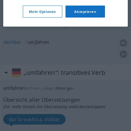
derribar
Mehr Optionen
Akzeptieren
derribar
umfahren
„umfahren“
: transitives Verb
umfahren
v/t
<
irr
,
insep
, ohne
ge
>
Übersicht aller Übersetzungen
(Für mehr Details die Übersetzung anklicken/antippen)
dar la vuelta a, doblar