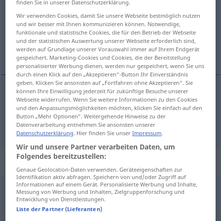
finden Sie in unserer Datenschutzerklärung.
Wir verwenden Cookies, damit Sie unsere Webseite bestmöglich nutzen
Übersicht aller Übersetzungen
und wir besser mit Ihnen kommunizieren können. Notwendige,
(Für mehr Details die Übersetzung anklicken/antippen)
funktionale und statistische Cookies, die für den Betrieb der Webseite
und der statistischen Auswertung unserer Webseite erforderlich sind,
werden auf Grundlage unserer Vorauswahl immer auf Ihrem Endgerät
derribar, atropellar
gespeichert. Marketing-Cookies und Cookies, die der Bereitstellung
personalisierter Werbung dienen, werden nur gespeichert, wenn Sie uns
durch einen Klick auf den „Akzeptieren“-Button Ihr Einverständnis
geben. Klicken Sie ansonsten auf „Fortfahren ohne Akzeptieren“. Sie
können Ihre Einwilligung jederzeit für zukünftige Besuche unserer
Webseite widerrufen. Wenn Sie weitere Informationen zu den Cookies
derribar
umfahren
und den Anpassungsmöglichkeiten möchten, klicken Sie einfach auf den
Button „Mehr Optionen“. Weitergehende Hinweise zu der
atropellar
umfahren
jemanden
Datenverarbeitung entnehmen Sie ansonsten unserer
Datenschutzerklärung
. Hier finden Sie unser
Impressum
.
Wir und unsere Partner verarbeiten Daten, um
Folgendes bereitzustellen:
„umfahren“
: transitives Verb
Genaue Geolocation-Daten verwenden. Geräteeigenschaften zur
Identifikation aktiv abfragen. Speichern von und/oder Zugriff auf
Informationen auf einem Gerät. Personalisierte Werbung und Inhalte,
umfahren
v/t
<
irr
>
Messung von Werbung und Inhalten, Zielgruppenforschung und
Entwicklung von Dienstleistungen.
Übersicht aller Übersetzungen
Liste der Partner (Lieferanten)
(Für mehr Details die Übersetzung anklicken/antippen)