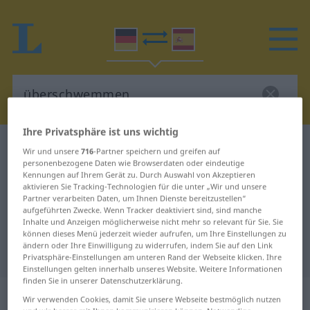
Ihre Privatsphäre ist uns wichtig
Deutsch-Spanisch Wörterbuch
überschwemmen
Wir und unsere
716
-Partner speichern und greifen auf
personenbezogene Daten wie Browserdaten oder eindeutige
Deutsch-Spanisch Übersetzung für
Kennungen auf Ihrem Gerät zu. Durch Auswahl von Akzeptieren
aktivieren Sie Tracking-Technologien für die unter „Wir und unsere
"überschwemmen"
Partner verarbeiten Daten, um Ihnen Dienste bereitzustellen“
aufgeführten Zwecke. Wenn Tracker deaktiviert sind, sind manche
Inhalte und Anzeigen möglicherweise nicht mehr so relevant für Sie. Sie
"überschwemmen" Spanisch
können dieses Menü jederzeit wieder aufrufen, um Ihre Einstellungen zu
ändern oder Ihre Einwilligung zu widerrufen, indem Sie auf den Link
Übersetzung
Privatsphäre-Einstellungen am unteren Rand der Webseite klicken. Ihre
Einstellungen gelten innerhalb unseres Website. Weitere Informationen
finden Sie in unserer Datenschutzerklärung.
„überschwemmen“
: transitives Verb
Wir verwenden Cookies, damit Sie unsere Webseite bestmöglich nutzen