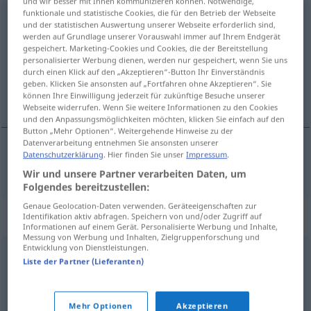
und wir besser mit Ihnen kommunizieren können. Notwendige,
funktionale und statistische Cookies, die für den Betrieb der Webseite
überschwemmen
v/t
<
ohne
ge
>
und der statistischen Auswertung unserer Webseite erforderlich sind,
werden auf Grundlage unserer Vorauswahl immer auf Ihrem Endgerät
Übersicht aller Übersetzungen
gespeichert. Marketing-Cookies und Cookies, die der Bereitstellung
personalisierter Werbung dienen, werden nur gespeichert, wenn Sie uns
(Für mehr Details die Übersetzung anklicken/antippen)
durch einen Klick auf den „Akzeptieren“-Button Ihr Einverständnis
geben. Klicken Sie ansonsten auf „Fortfahren ohne Akzeptieren“. Sie
inundar
können Ihre Einwilligung jederzeit für zukünftige Besuche unserer
Webseite widerrufen. Wenn Sie weitere Informationen zu den Cookies
und den Anpassungsmöglichkeiten möchten, klicken Sie einfach auf den
Button „Mehr Optionen“. Weitergehende Hinweise zu der
Datenverarbeitung entnehmen Sie ansonsten unserer
Datenschutzerklärung
. Hier finden Sie unser
Impressum
.
inundar
überschwemmen
a.
FIG
Wir und unsere Partner verarbeiten Daten, um
Folgendes bereitzustellen:
Genaue Geolocation-Daten verwenden. Geräteeigenschaften zur
Synonyme für "überschwemmen"
Identifikation aktiv abfragen. Speichern von und/oder Zugriff auf
Informationen auf einem Gerät. Personalisierte Werbung und Inhalte,
Messung von Werbung und Inhalten, Zielgruppenforschung und
Entwicklung von Dienstleistungen.
Liste der Partner (Lieferanten)
übermannen
überfluten
,
fluten
Mehr Optionen
Akzeptieren