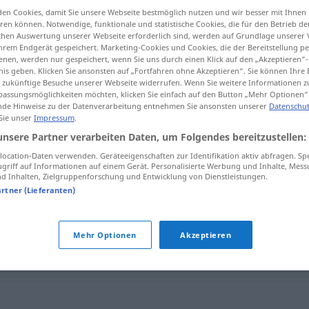
en Cookies, damit Sie unsere Webseite bestmöglich nutzen und wir besser mit Ihnen
en können. Notwendige, funktionale und statistische Cookies, die für den Betrieb d
ischen Auswertung unserer Webseite erforderlich sind, werden auf Grundlage unserer
hrem Endgerät gespeichert. Marketing-Cookies und Cookies, die der Bereitstellung per
tippen)
nen, werden nur gespeichert, wenn Sie uns durch einen Klick auf den „Akzeptieren“-
nis geben. Klicken Sie ansonsten auf „Fortfahren ohne Akzeptieren“. Sie können Ihre 
ür zukünftige Besuche unserer Webseite widerrufen. Wenn Sie weitere Informationen 
assungsmöglichkeiten möchten, klicken Sie einfach auf den Button „Mehr Optionen“
de Hinweise zu der Datenverarbeitung entnehmen Sie ansonsten unserer
Datenschut
 Sie unser
Impressum
.
unsere Partner verarbeiten Daten, um Folgendes bereitzustellen:
ocation-Daten verwenden. Geräteeigenschaften zur Identifikation aktiv abfragen. Sp
überfrachten mit
griff auf Informationen auf einem Gerät. Personalisierte Werbung und Inhalte, Mes
 Inhalten, Zielgruppenforschung und Entwicklung von Dienstleistungen.
artner (Lieferanten)
en"
Mehr Optionen
Akzeptieren