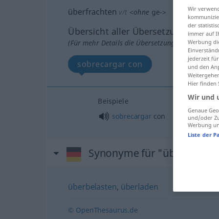
Wir verwend
überfrachten
v/t
<
ohne
ge-
>
kommunizier
der statist
Übersicht aller Übersetzungen
immer auf I
(Für mehr Details die Übersetzung anklicken/an
Werbung die
Einverständ
jederzeit f
sobrecargar con
und den Anp
Weitergehen
Hier finden
Wir und 
Beispiele
Genaue Geol
sobrecargar
con
und/oder Zu
Werbung und
Liste der P
Synonyme für "überfracht
überbelasten
,
überladen
© OpenThesaurus.de