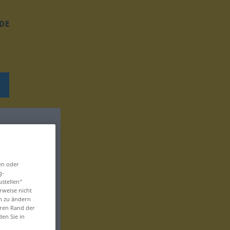
DE
en oder
g-
ustellen“
rweise nicht
en zu ändern
eren Rand der
den Sie in