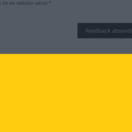
m Sie ein Häkchen setzen.*
Feedback absend
ook
YouTube
Instagram