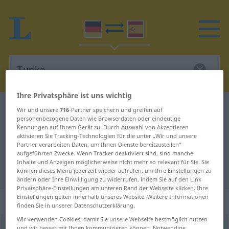
Ihre Privatsphäre ist uns wichtig
Deutsch-Spanisch Wörterbuch
Tunke
Wir und unsere
716
-Partner speichern und greifen auf
personenbezogene Daten wie Browserdaten oder eindeutige
Deutsch-Spanisch Übersetzung für
Kennungen auf Ihrem Gerät zu. Durch Auswahl von Akzeptieren
aktivieren Sie Tracking-Technologien für die unter „Wir und unsere
"Tunke"
Partner verarbeiten Daten, um Ihnen Dienste bereitzustellen“
aufgeführten Zwecke. Wenn Tracker deaktiviert sind, sind manche
Inhalte und Anzeigen möglicherweise nicht mehr so relevant für Sie. Sie
"Tunke" Spanisch Übersetzung
können dieses Menü jederzeit wieder aufrufen, um Ihre Einstellungen zu
ändern oder Ihre Einwilligung zu widerrufen, indem Sie auf den Link
Privatsphäre-Einstellungen am unteren Rand der Webseite klicken. Ihre
Einstellungen gelten innerhalb unseres Website. Weitere Informationen
„Tunke“
: Femininum
finden Sie in unserer Datenschutzerklärung.
Wir verwenden Cookies, damit Sie unsere Webseite bestmöglich nutzen
Tunke
[ˈtʊŋkə]
f
<
Tunke
;
Tunken
>
und wir besser mit Ihnen kommunizieren können. Notwendige,