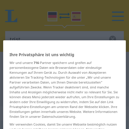
Ihre Privatsphäre ist uns wichtig
Deutsch-Spanisch Wörterbuch
trist
Wir und unsere
716
-Partner speichern und greifen auf
personenbezogene Daten wie Browserdaten oder eindeutige
Deutsch-Spanisch Übersetzung für
Kennungen auf Ihrem Gerät zu. Durch Auswahl von Akzeptieren
aktivieren Sie Tracking-Technologien für die unter „Wir und unsere
"trist"
Partner verarbeiten Daten, um Ihnen Dienste bereitzustellen“
aufgeführten Zwecke. Wenn Tracker deaktiviert sind, sind manche
Inhalte und Anzeigen möglicherweise nicht mehr so relevant für Sie. Sie
"trist" Spanisch Übersetzung
können dieses Menü jederzeit wieder aufrufen, um Ihre Einstellungen zu
ändern oder Ihre Einwilligung zu widerrufen, indem Sie auf den Link
Privatsphäre-Einstellungen am unteren Rand der Webseite klicken. Ihre
„trist“
: Adjektiv
Einstellungen gelten innerhalb unseres Website. Weitere Informationen
finden Sie in unserer Datenschutzerklärung.
Wir verwenden Cookies, damit Sie unsere Webseite bestmöglich nutzen
trist
[trɪst]
adj