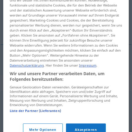
und wir besser mit Ihnen kommunizieren können. Notwendige,
funktionale und statistische Cookies, die für den Betrieb der Webseite
Übersicht aller Übersetzungen
und der statistischen Auswertung unserer Webseite erforderlich sind,
werden auf Grundlage unserer Vorauswahl immer auf Ihrem Endgerät
(Für mehr Details die Übersetzung anklicken/antippen)
gespeichert. Marketing-Cookies und Cookies, die der Bereitstellung
personalisierter Werbung dienen, werden nur gespeichert, wenn Sie uns
triste
durch einen Klick auf den „Akzeptieren“-Button Ihr Einverständnis
geben. Klicken Sie ansonsten auf „Fortfahren ohne Akzeptieren“. Sie
können Ihre Einwilligung jederzeit für zukünftige Besuche unserer
Webseite widerrufen. Wenn Sie weitere Informationen zu den Cookies
und den Anpassungsmöglichkeiten möchten, klicken Sie einfach auf den
Button „Mehr Optionen“. Weitergehende Hinweise zu der
Datenverarbeitung entnehmen Sie ansonsten unserer
triste
trist
Datenschutzerklärung
. Hier finden Sie unser
Impressum
.
Wir und unsere Partner verarbeiten Daten, um
Folgendes bereitzustellen:
Synonyme für "trist"
Genaue Geolocation-Daten verwenden. Geräteeigenschaften zur
Identifikation aktiv abfragen. Speichern von und/oder Zugriff auf
Informationen auf einem Gerät. Personalisierte Werbung und Inhalte,
Messung von Werbung und Inhalten, Zielgruppenforschung und
langatmig
,
schnöde
,
grau
,
eintönig
,
blass
,
monoton
,
Entwicklung von Dienstleistungen.
Liste der Partner (Lieferanten)
langweilig
,
reizlos
,
farblos
,
trocken (ugs.)
,
stupide
,
geisttötend
,
öde
,
schal
,
trostlos
Mehr Optionen
Akzeptieren