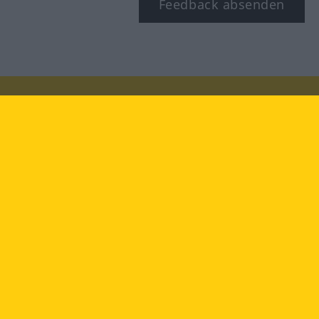
Feedback absenden
Besuchen Sie uns auf:
facebook
YouTube
Instagram
Langenscheidt
NUTZUNGSBEDINGUNGEN
DATENSCHUTZBESTIMMUNGEN