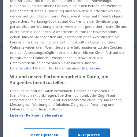
und wir besser mit Ihnen kommunizieren können. Notwendige,
funktionale und statistische Cookies, die für den Betrieb der Webseite
Übersicht aller Übersetzungen
und der statistischen Auswertung unserer Webseite erforderlich sind,
werden auf Grundlage unserer Vorauswahl immer auf Ihrem Endgerät
(Für mehr Details die Übersetzung anklicken/antippen)
gespeichert. Marketing-Cookies und Cookies, die der Bereitstellung
personalisierter Werbung dienen, werden nur gespeichert, wenn Sie uns
chismorrear, cotillear
durch einen Klick auf den „Akzeptieren“-Button Ihr Einverständnis
geben. Klicken Sie ansonsten auf „Fortfahren ohne Akzeptieren“. Sie
können Ihre Einwilligung jederzeit für zukünftige Besuche unserer
Webseite widerrufen. Wenn Sie weitere Informationen zu den Cookies
und den Anpassungsmöglichkeiten möchten, klicken Sie einfach auf den
Button „Mehr Optionen“. Weitergehende Hinweise zu der
chismorrear
,
cotillear
tratschen
Datenverarbeitung entnehmen Sie ansonsten unserer
UMG
Datenschutzerklärung
. Hier finden Sie unser
Impressum
.
Wir und unsere Partner verarbeiten Daten, um
Folgendes bereitzustellen:
Synonyme für "tratschen"
Genaue Geolocation-Daten verwenden. Geräteeigenschaften zur
Identifikation aktiv abfragen. Speichern von und/oder Zugriff auf
Informationen auf einem Gerät. Personalisierte Werbung und Inhalte,
Messung von Werbung und Inhalten, Zielgruppenforschung und
(jemandem etwas) nachsagen
,
ratschen
,
(sich)
Entwicklung von Dienstleistungen.
zuflüstern
,
lästern
,
munkeln
,
bashen (ugs., engl.)
,
(über
Liste der Partner (Lieferanten)
jemanden) herziehen
,
klatschen
,
(jemandem etwas)
andichten
Mehr Optionen
Akzeptieren