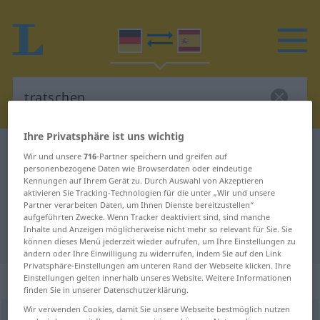
Ihre Privatsphäre ist uns wichtig
Deutsch-Spanisch Wörterbuch
tratschen
Wir und unsere
716
-Partner speichern und greifen auf
personenbezogene Daten wie Browserdaten oder eindeutige
Deutsch-Spanisch Übersetzung für
Kennungen auf Ihrem Gerät zu. Durch Auswahl von Akzeptieren
"tratschen"
aktivieren Sie Tracking-Technologien für die unter „Wir und unsere
Partner verarbeiten Daten, um Ihnen Dienste bereitzustellen“
aufgeführten Zwecke. Wenn Tracker deaktiviert sind, sind manche
Inhalte und Anzeigen möglicherweise nicht mehr so relevant für Sie. Sie
"tratschen" Spanisch Übersetzung
können dieses Menü jederzeit wieder aufrufen, um Ihre Einstellungen zu
ändern oder Ihre Einwilligung zu widerrufen, indem Sie auf den Link
Privatsphäre-Einstellungen am unteren Rand der Webseite klicken. Ihre
„tratschen“
: intransitives Verb
Einstellungen gelten innerhalb unseres Website. Weitere Informationen
finden Sie in unserer Datenschutzerklärung.
Wir verwenden Cookies, damit Sie unsere Webseite bestmöglich nutzen
tratschen
v/i
UMG