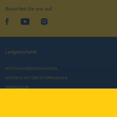
Besuchen Sie uns auf:
facebook
YouTube
Instagram
Langenscheidt
NUTZUNGSBEDINGUNGEN
DATENSCHUTZBESTIMMUNGEN
IMPRESSUM
PRIVATSPHÄRE-EINSTELLUNGEN
LATEINWÖRTERBUCH MIT CODE