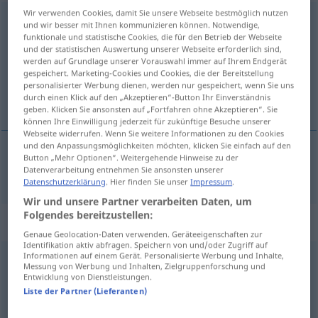
Wir verwenden Cookies, damit Sie unsere Webseite bestmöglich nutzen
transparent
[transpaˈrɛnt]
adj
und wir besser mit Ihnen kommunizieren können. Notwendige,
funktionale und statistische Cookies, die für den Betrieb der Webseite
Übersicht aller Übersetzungen
und der statistischen Auswertung unserer Webseite erforderlich sind,
werden auf Grundlage unserer Vorauswahl immer auf Ihrem Endgerät
(Für mehr Details die Übersetzung anklicken/antippen)
gespeichert. Marketing-Cookies und Cookies, die der Bereitstellung
personalisierter Werbung dienen, werden nur gespeichert, wenn Sie uns
transparente
durch einen Klick auf den „Akzeptieren“-Button Ihr Einverständnis
geben. Klicken Sie ansonsten auf „Fortfahren ohne Akzeptieren“. Sie
können Ihre Einwilligung jederzeit für zukünftige Besuche unserer
Webseite widerrufen. Wenn Sie weitere Informationen zu den Cookies
und den Anpassungsmöglichkeiten möchten, klicken Sie einfach auf den
Button „Mehr Optionen“. Weitergehende Hinweise zu der
transparente
transparent
Datenverarbeitung entnehmen Sie ansonsten unserer
Datenschutzerklärung
. Hier finden Sie unser
Impressum
.
Wir und unsere Partner verarbeiten Daten, um
Folgendes bereitzustellen:
Synonyme für "transparent"
Genaue Geolocation-Daten verwenden. Geräteeigenschaften zur
Identifikation aktiv abfragen. Speichern von und/oder Zugriff auf
Informationen auf einem Gerät. Personalisierte Werbung und Inhalte,
Messung von Werbung und Inhalten, Zielgruppenforschung und
erkennbar
,
durchschaubar
Entwicklung von Dienstleistungen.
Liste der Partner (Lieferanten)
durchscheinend
,
ungetrübt
,
durchsichtig
,
klar