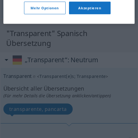
Mehr Optionen
Akzeptieren
© OpenThesaurus.de
"Transparent" Spanisch
Übersetzung
„Transparent“
: Neutrum
Transparent
n
<
Transparent(e)s
;
Transparente
>
Übersicht aller Übersetzungen
(Für mehr Details die Übersetzung anklicken/antippen)
transparente, pancarta