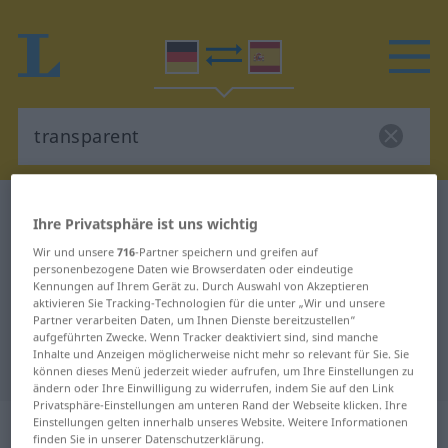
Deutsch-Spanisch Wörterbuch
transparent
Ihre Privatsphäre ist uns wichtig
Deutsch-Spanisch Übersetzung für
Wir und unsere
716
-Partner speichern und greifen auf
personenbezogene Daten wie Browserdaten oder eindeutige
"transparent"
Kennungen auf Ihrem Gerät zu. Durch Auswahl von Akzeptieren
aktivieren Sie Tracking-Technologien für die unter „Wir und unsere
Partner verarbeiten Daten, um Ihnen Dienste bereitzustellen“
"transparent" Spanisch
aufgeführten Zwecke. Wenn Tracker deaktiviert sind, sind manche
Inhalte und Anzeigen möglicherweise nicht mehr so relevant für Sie. Sie
Übersetzung
können dieses Menü jederzeit wieder aufrufen, um Ihre Einstellungen zu
ändern oder Ihre Einwilligung zu widerrufen, indem Sie auf den Link
Privatsphäre-Einstellungen am unteren Rand der Webseite klicken. Ihre
„transparent“
: Adjektiv
Einstellungen gelten innerhalb unseres Website. Weitere Informationen
finden Sie in unserer Datenschutzerklärung.