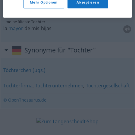
Mehr Optionen
Akzeptieren
muchacha
f
bien
meine älteste Tochter
la
mayor
de mis hijas
Synonyme für "Tochter"
Töchterchen (ugs.)
Tochterfirma
,
Tochterunternehmen
,
Tochtergesellschaft
© OpenThesaurus.de