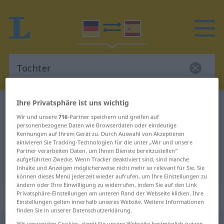
Ihre Privatsphäre ist uns wichtig
Deutsch-Spanisch Wörterbuch
Tochter
Wir und unsere
716
-Partner speichern und greifen auf
Deutsch-Spanisch Übersetzung für
personenbezogene Daten wie Browserdaten oder eindeutige
Kennungen auf Ihrem Gerät zu. Durch Auswahl von Akzeptieren
"Tochter"
aktivieren Sie Tracking-Technologien für die unter „Wir und unsere
Partner verarbeiten Daten, um Ihnen Dienste bereitzustellen“
aufgeführten Zwecke. Wenn Tracker deaktiviert sind, sind manche
"Tochter" Spanisch Übersetzung
Inhalte und Anzeigen möglicherweise nicht mehr so relevant für Sie. Sie
können dieses Menü jederzeit wieder aufrufen, um Ihre Einstellungen zu
ändern oder Ihre Einwilligung zu widerrufen, indem Sie auf den Link
Privatsphäre-Einstellungen am unteren Rand der Webseite klicken. Ihre
„Tochter“
: Femininum
Einstellungen gelten innerhalb unseres Website. Weitere Informationen
finden Sie in unserer Datenschutzerklärung.
Tochter
[ˈtɔxtər]
f
<
Tochter
;
Töchter
>
Wir verwenden Cookies, damit Sie unsere Webseite bestmöglich nutzen