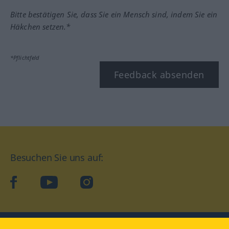
Bitte bestätigen Sie, dass Sie ein Mensch sind, indem Sie ein
Häkchen setzen.*
*Pflichtfeld
Feedback absenden
Besuchen Sie uns auf:
facebook
YouTube
Instagram