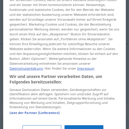
und wir besser mit Ihnen kommunizieren können. Notwendige,
funktionale und statistische Cookies, die für den Betrieb der Webseite
Übersicht aller Übersetzungen
und der statistischen Auswertung unserer Webseite erforderlich sind,
(Für mehr Details die Übersetzung anklicken/antippen)
werden auf Grundlage unserer Vorauswahl immer auf Ihrem Endgerät
gespeichert. Marketing-Cookies und Cookies, die der Bereitstellung
personalisierter Werbung dienen, werden nur gespeichert, wenn Sie uns
hija
filial
durch einen Klick auf den „Akzeptieren“-Button Ihr Einverständnis
geben. Klicken Sie ansonsten auf „Fortfahren ohne Akzeptieren“. Sie
können Ihre Einwilligung jederzeit für zukünftige Besuche unserer
Webseite widerrufen. Wenn Sie weitere Informationen zu den Cookies
und den Anpassungsmöglichkeiten möchten, klicken Sie einfach auf den
Button „Mehr Optionen“. Weitergehende Hinweise zu der
hija
f
Tochter
Datenverarbeitung entnehmen Sie ansonsten unserer
Datenschutzerklärung
. Hier finden Sie unser
Impressum
.
Wir und unsere Partner verarbeiten Daten, um
Folgendes bereitzustellen:
filial
f
Tochter
WIRTSCH
Genaue Geolocation-Daten verwenden. Geräteeigenschaften zur
Identifikation aktiv abfragen. Speichern von und/oder Zugriff auf
Informationen auf einem Gerät. Personalisierte Werbung und Inhalte,
Messung von Werbung und Inhalten, Zielgruppenforschung und
Entwicklung von Dienstleistungen.
Beispielsätze für "Tochter"
Liste der Partner (Lieferanten)
höhere Tochter