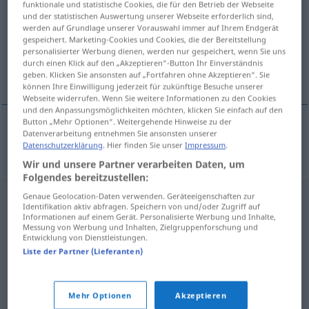
funktionale und statistische Cookies, die für den Betrieb der Webseite
und der statistischen Auswertung unserer Webseite erforderlich sind,
Übersicht aller Übersetzungen
werden auf Grundlage unserer Vorauswahl immer auf Ihrem Endgerät
gespeichert. Marketing-Cookies und Cookies, die der Bereitstellung
(Für mehr Details die Übersetzung anklicken/antippen)
personalisierter Werbung dienen, werden nur gespeichert, wenn Sie uns
durch einen Klick auf den „Akzeptieren“-Button Ihr Einverständnis
circuito
geben. Klicken Sie ansonsten auf „Fortfahren ohne Akzeptieren“. Sie
können Ihre Einwilligung jederzeit für zukünftige Besuche unserer
Webseite widerrufen. Wenn Sie weitere Informationen zu den Cookies
und den Anpassungsmöglichkeiten möchten, klicken Sie einfach auf den
Button „Mehr Optionen“. Weitergehende Hinweise zu der
Datenverarbeitung entnehmen Sie ansonsten unserer
circuito
m
Stromkreis
Datenschutzerklärung
. Hier finden Sie unser
Impressum
.
Wir und unsere Partner verarbeiten Daten, um
Folgendes bereitzustellen:
Genaue Geolocation-Daten verwenden. Geräteeigenschaften zur
Identifikation aktiv abfragen. Speichern von und/oder Zugriff auf
Informationen auf einem Gerät. Personalisierte Werbung und Inhalte,
Messung von Werbung und Inhalten, Zielgruppenforschung und
Entwicklung von Dienstleistungen.
Liste der Partner (Lieferanten)
Mehr Optionen
Akzeptieren