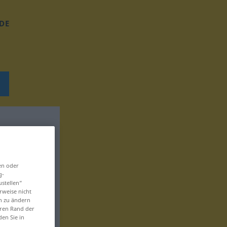
DE
en oder
g-
ustellen“
rweise nicht
en zu ändern
eren Rand der
den Sie in