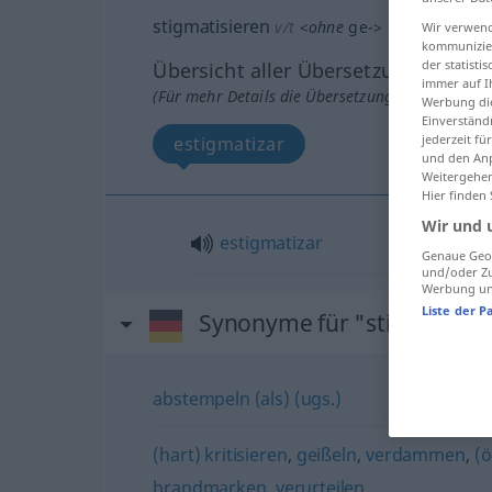
stigmatisieren
v/t
<
ohne
ge-
>
Wir verwend
kommunizier
der statist
Übersicht aller Übersetzungen
immer auf I
(Für mehr Details die Übersetzung anklicken/an
Werbung die
Einverständ
jederzeit f
estigmatizar
und den Anp
Weitergehen
Hier finden
Wir und 
estigmatizar
Genaue Geol
und/oder Zu
Werbung und
Liste der P
Synonyme für "stigmatisie
abstempeln (als) (ugs.)
(hart) kritisieren
,
geißeln
,
verdammen
,
(ö
brandmarken
,
verurteilen