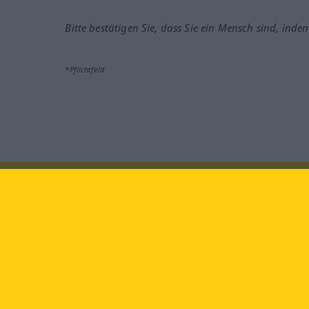
Bitte bestätigen Sie, dass Sie ein Mensch sind, inde
*Pflichtfeld
Besuchen Sie uns auf:
faceb