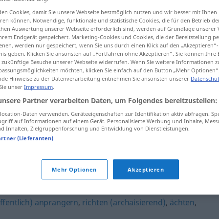
en Cookies, damit Sie unsere Webseite bestmöglich nutzen und wir besser mit Ihnen
en können. Notwendige, funktionale und statistische Cookies, die für den Betrieb d
ischen Auswertung unserer Webseite erforderlich sind, werden auf Grundlage unserer
hrem Endgerät gespeichert. Marketing-Cookies und Cookies, die der Bereitstellung per
tippen)
nen, werden nur gespeichert, wenn Sie uns durch einen Klick auf den „Akzeptieren“-
nis geben. Klicken Sie ansonsten auf „Fortfahren ohne Akzeptieren“. Sie können Ihre 
ür zukünftige Besuche unserer Webseite widerrufen. Wenn Sie weitere Informationen 
assungsmöglichkeiten möchten, klicken Sie einfach auf den Button „Mehr Optionen“
de Hinweise zu der Datenverarbeitung entnehmen Sie ansonsten unserer
Datenschut
 Sie unser
Impressum
.
unsere Partner verarbeiten Daten, um Folgendes bereitzustellen:
stigmatisieren
ocation-Daten verwenden. Geräteeigenschaften zur Identifikation aktiv abfragen. Sp
griff auf Informationen auf einem Gerät. Personalisierte Werbung und Inhalte, Mes
 Inhalten, Zielgruppenforschung und Entwicklung von Dienstleistungen.
artner (Lieferanten)
ren"
Mehr Optionen
Akzeptieren
ffentlich) anprangern
,
richten (archaisierend)
,
ächten
,