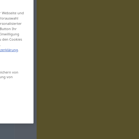
er Webseite und
 Vorauswahl
sonalisierter
Button Ihr
Einwilligung
zu den Cookies
.
zerklärung
.
eichern von
sung von