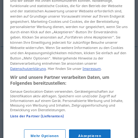
und wir besser mit Ihnen kommunizieren können. Notwendige,
funktionale und statistische Cookies, die für den Betrieb der Webseite
Übersicht aller Übersetzungen
und der statistischen Auswertung unserer Webseite erforderlich sind,
werden auf Grundlage unserer Vorauswahl immer auf Ihrem Endgerät
(Für mehr Details die Übersetzung anklicken/antippen)
gespeichert. Marketing-Cookies und Cookies, die der Bereitstellung
personalisierter Werbung dienen, werden nur gespeichert, wenn Sie uns
enchufe, clavija
durch einen Klick auf den „Akzeptieren“-Button Ihr Einverständnis
geben. Klicken Sie ansonsten auf „Fortfahren ohne Akzeptieren“. Sie
können Ihre Einwilligung jederzeit für zukünftige Besuche unserer
Webseite widerrufen. Wenn Sie weitere Informationen zu den Cookies
und den Anpassungsmöglichkeiten möchten, klicken Sie einfach auf den
Button „Mehr Optionen“. Weitergehende Hinweise zu der
enchufe
m
Stecker
Datenverarbeitung entnehmen Sie ansonsten unserer
ELEK
Datenschutzerklärung
. Hier finden Sie unser
Impressum
.
Wir und unsere Partner verarbeiten Daten, um
clavija
f
Stecker
ELEK
Folgendes bereitzustellen:
Genaue Geolocation-Daten verwenden. Geräteeigenschaften zur
Identifikation aktiv abfragen. Speichern von und/oder Zugriff auf
Informationen auf einem Gerät. Personalisierte Werbung und Inhalte,
Messung von Werbung und Inhalten, Zielgruppenforschung und
Synonyme für "Stecker"
Entwicklung von Dienstleistungen.
Liste der Partner (Lieferanten)
Buchse
,
Anschluss
,
Steckkontakt
Mehr Optionen
Akzeptieren