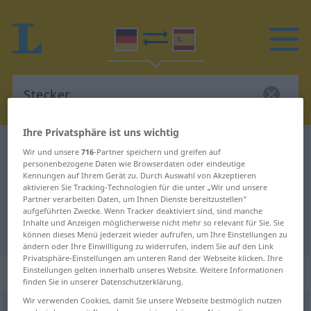
Ihre Privatsphäre ist uns wichtig
Deutsch-Spanisch Wörterbuch
Stecker
Wir und unsere
716
-Partner speichern und greifen auf
personenbezogene Daten wie Browserdaten oder eindeutige
Deutsch-Spanisch Übersetzung für
Kennungen auf Ihrem Gerät zu. Durch Auswahl von Akzeptieren
aktivieren Sie Tracking-Technologien für die unter „Wir und unsere
"Stecker"
Partner verarbeiten Daten, um Ihnen Dienste bereitzustellen“
aufgeführten Zwecke. Wenn Tracker deaktiviert sind, sind manche
Inhalte und Anzeigen möglicherweise nicht mehr so relevant für Sie. Sie
"Stecker" Spanisch Übersetzung
können dieses Menü jederzeit wieder aufrufen, um Ihre Einstellungen zu
ändern oder Ihre Einwilligung zu widerrufen, indem Sie auf den Link
Privatsphäre-Einstellungen am unteren Rand der Webseite klicken. Ihre
„Stecker“
: Maskulinum
Einstellungen gelten innerhalb unseres Website. Weitere Informationen
finden Sie in unserer Datenschutzerklärung.
Wir verwenden Cookies, damit Sie unsere Webseite bestmöglich nutzen
Stecker
m
<
Steckers
;
Stecker
>