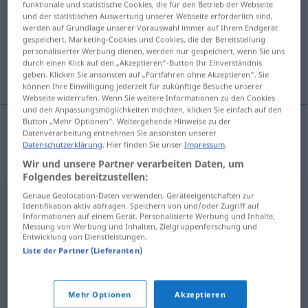
funktionale und statistische Cookies, die für den Betrieb der Webseite
und der statistischen Auswertung unserer Webseite erforderlich sind,
Übersicht aller Übersetzungen
werden auf Grundlage unserer Vorauswahl immer auf Ihrem Endgerät
gespeichert. Marketing-Cookies und Cookies, die der Bereitstellung
(Für mehr Details die Übersetzung anklicken/antippen)
personalisierter Werbung dienen, werden nur gespeichert, wenn Sie uns
durch einen Klick auf den „Akzeptieren“-Button Ihr Einverständnis
acero colado, fundición de acero
geben. Klicken Sie ansonsten auf „Fortfahren ohne Akzeptieren“. Sie
können Ihre Einwilligung jederzeit für zukünftige Besuche unserer
Webseite widerrufen. Wenn Sie weitere Informationen zu den Cookies
und den Anpassungsmöglichkeiten möchten, klicken Sie einfach auf den
Button „Mehr Optionen“. Weitergehende Hinweise zu der
Datenverarbeitung entnehmen Sie ansonsten unserer
acero
m
colado
,
fundición
f
de
acero
Stahlguss
Datenschutzerklärung
. Hier finden Sie unser
Impressum
.
Wir und unsere Partner verarbeiten Daten, um
Folgendes bereitzustellen:
Genaue Geolocation-Daten verwenden. Geräteeigenschaften zur
Identifikation aktiv abfragen. Speichern von und/oder Zugriff auf
Informationen auf einem Gerät. Personalisierte Werbung und Inhalte,
Messung von Werbung und Inhalten, Zielgruppenforschung und
Entwicklung von Dienstleistungen.
Liste der Partner (Lieferanten)
Mehr Optionen
Akzeptieren