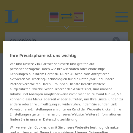
Ihre Privatsphäre ist uns wichtig
Deutsch-Spanisch Wörterbuch
sprenkeln
Wir und unsere
716
-Partner speichern und greifen auf
personenbezogene Daten wie Browserdaten oder eindeutige
Deutsch-Spanisch Übersetzung für
Kennungen auf Ihrem Gerät zu. Durch Auswahl von Akzeptieren
aktivieren Sie Tracking-Technologien für die unter „Wir und unsere
"sprenkeln"
Partner verarbeiten Daten, um Ihnen Dienste bereitzustellen“
aufgeführten Zwecke. Wenn Tracker deaktiviert sind, sind manche
Inhalte und Anzeigen möglicherweise nicht mehr so relevant für Sie. Sie
"sprenkeln" Spanisch Übersetzung
können dieses Menü jederzeit wieder aufrufen, um Ihre Einstellungen zu
ändern oder Ihre Einwilligung zu widerrufen, indem Sie auf den Link
Privatsphäre-Einstellungen am unteren Rand der Webseite klicken. Ihre
Einstellungen gelten innerhalb unseres Website. Weitere Informationen
„sprenkeln“
: transitives Verb
finden Sie in unserer Datenschutzerklärung.
Wir verwenden Cookies, damit Sie unsere Webseite bestmöglich nutzen
sprenkeln
[ˈʃprɛŋkəln]
v/t
und wir besser mit Ihnen kommunizieren können. Notwendige,