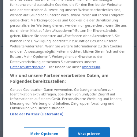
funktionale und statistische Cookies, die für den Betrieb der Webseite
und der statistischen Auswertung unserer Webseite erforderlich sind,
Übersicht aller Übersetzungen
werden auf Grundlage unserer Vorauswahl immer auf Ihrem Endgerät
(Für mehr Details die Übersetzung anklicken/antippen)
gespeichert. Marketing-Cookies und Cookies, die der Bereitstellung
personalisierter Werbung dienen, werden nur gespeichert, wenn Sie uns
durch einen Klick auf den „Akzeptieren“-Button Ihr Einverständnis
salpicar, manchar
geben. Klicken Sie ansonsten auf „Fortfahren ohne Akzeptieren“. Sie
können Ihre Einwilligung jederzeit für zukünftige Besuche unserer
Webseite widerrufen. Wenn Sie weitere Informationen zu den Cookies
und den Anpassungsmöglichkeiten möchten, klicken Sie einfach auf den
Button „Mehr Optionen“. Weitergehende Hinweise zu der
Datenverarbeitung entnehmen Sie ansonsten unserer
salpicar
,
manchar
sprenkeln
Datenschutzerklärung
. Hier finden Sie unser
Impressum
.
Wir und unsere Partner verarbeiten Daten, um
Folgendes bereitzustellen:
Synonyme für "sprenkeln"
Genaue Geolocation-Daten verwenden. Geräteeigenschaften zur
Identifikation aktiv abfragen. Speichern von und/oder Zugriff auf
Informationen auf einem Gerät. Personalisierte Werbung und Inhalte,
Messung von Werbung und Inhalten, Zielgruppenforschung und
ädern
,
marmorieren
,
masern
Entwicklung von Dienstleistungen.
Liste der Partner (Lieferanten)
© OpenThesaurus.de
Mehr Optionen
Akzeptieren