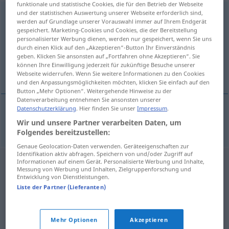
funktionale und statistische Cookies, die für den Betrieb der Webseite
und der statistischen Auswertung unserer Webseite erforderlich sind,
Sportcoupé
n
werden auf Grundlage unserer Vorauswahl immer auf Ihrem Endgerät
gespeichert. Marketing-Cookies und Cookies, die der Bereitstellung
Übersicht aller Übersetzungen
personalisierter Werbung dienen, werden nur gespeichert, wenn Sie uns
(Für mehr Details die Übersetzung anklicken/antippen)
durch einen Klick auf den „Akzeptieren“-Button Ihr Einverständnis
geben. Klicken Sie ansonsten auf „Fortfahren ohne Akzeptieren“. Sie
können Ihre Einwilligung jederzeit für zukünftige Besuche unserer
cupé deportivo
Webseite widerrufen. Wenn Sie weitere Informationen zu den Cookies
und den Anpassungsmöglichkeiten möchten, klicken Sie einfach auf den
Button „Mehr Optionen“. Weitergehende Hinweise zu der
Datenverarbeitung entnehmen Sie ansonsten unserer
Datenschutzerklärung
. Hier finden Sie unser
Impressum
.
cupé
m
deportivo
Sportcoupé
Wir und unsere Partner verarbeiten Daten, um
AUTO
Folgendes bereitzustellen:
Genaue Geolocation-Daten verwenden. Geräteeigenschaften zur
Identifikation aktiv abfragen. Speichern von und/oder Zugriff auf
Informationen auf einem Gerät. Personalisierte Werbung und Inhalte,
Messung von Werbung und Inhalten, Zielgruppenforschung und
Entwicklung von Dienstleistungen.
Liste der Partner (Lieferanten)
Mehr Optionen
Akzeptieren