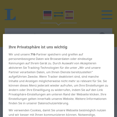
Ihre Privatsphäre ist uns wichtig
Wir und unsere
716
-Partner speichern und greifen auf
Deutsch-Spanisch Wörterbuch
Sportcoupé
personenbezogene Daten wie Browserdaten oder eindeutige
Deutsch-Spanisch Übersetzung für
Kennungen auf Ihrem Gerät zu. Durch Auswahl von Akzeptieren
aktivieren Sie Tracking-Technologien für die unter „Wir und unsere
"Sportcoupé"
Partner verarbeiten Daten, um Ihnen Dienste bereitzustellen“
aufgeführten Zwecke. Wenn Tracker deaktiviert sind, sind manche
Inhalte und Anzeigen möglicherweise nicht mehr so relevant für Sie. Sie
können dieses Menü jederzeit wieder aufrufen, um Ihre Einstellungen zu
"Sportcoupé" Spanisch
ändern oder Ihre Einwilligung zu widerrufen, indem Sie auf den Link
Privatsphäre-Einstellungen am unteren Rand der Webseite klicken. Ihre
Übersetzung
Einstellungen gelten innerhalb unseres Website. Weitere Informationen
finden Sie in unserer Datenschutzerklärung.
„Sportcoupé“
: Neutrum
Wir verwenden Cookies, damit Sie unsere Webseite bestmöglich nutzen
und wir besser mit Ihnen kommunizieren können. Notwendige,