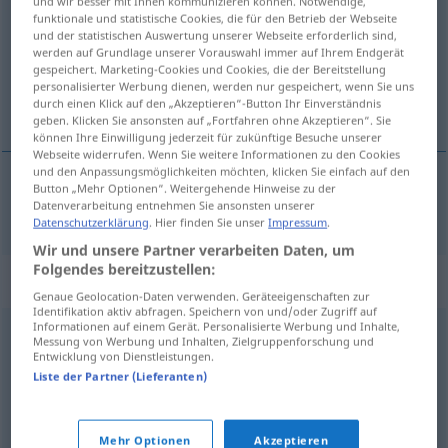
und wir besser mit Ihnen kommunizieren können. Notwendige,
funktionale und statistische Cookies, die für den Betrieb der Webseite
Übersicht aller Übersetzungen
und der statistischen Auswertung unserer Webseite erforderlich sind,
werden auf Grundlage unserer Vorauswahl immer auf Ihrem Endgerät
(Für mehr Details die Übersetzung anklicken/antippen)
gespeichert. Marketing-Cookies und Cookies, die der Bereitstellung
personalisierter Werbung dienen, werden nur gespeichert, wenn Sie uns
especialidad
durch einen Klick auf den „Akzeptieren“-Button Ihr Einverständnis
geben. Klicken Sie ansonsten auf „Fortfahren ohne Akzeptieren“. Sie
können Ihre Einwilligung jederzeit für zukünftige Besuche unserer
Webseite widerrufen. Wenn Sie weitere Informationen zu den Cookies
und den Anpassungsmöglichkeiten möchten, klicken Sie einfach auf den
Button „Mehr Optionen“. Weitergehende Hinweise zu der
especialidad
f
Spezialität
Datenverarbeitung entnehmen Sie ansonsten unserer
Datenschutzerklärung
. Hier finden Sie unser
Impressum
.
Wir und unsere Partner verarbeiten Daten, um
Folgendes bereitzustellen:
Synonyme für "Spezialität"
Genaue Geolocation-Daten verwenden. Geräteeigenschaften zur
Identifikation aktiv abfragen. Speichern von und/oder Zugriff auf
Informationen auf einem Gerät. Personalisierte Werbung und Inhalte,
Messung von Werbung und Inhalten, Zielgruppenforschung und
Leckerbissen
,
Gaumenkitzel
,
(eine) Köstlichkeit
,
Entwicklung von Dienstleistungen.
Delikatesse
,
Genuss
,
Hochgenuss
,
Schmankerl (ugs.)
Liste der Partner (Lieferanten)
Besonderheit
Mehr Optionen
Akzeptieren