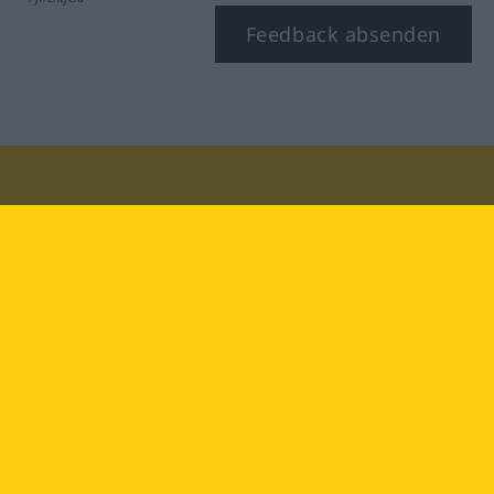
Feedback absenden
Besuchen Sie uns auf:
facebook
YouTube
Instagram
Langenscheidt
NUTZUNGSBEDINGUNGEN