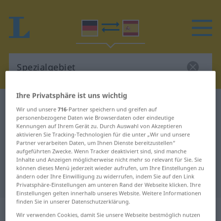
Ihre Privatsphäre ist uns wichtig
Deutsch-Spanisch Wörterbuch
Spezialgebiet
Wir und unsere
716
-Partner speichern und greifen auf
Deutsch-Spanisch Übersetzung für
personenbezogene Daten wie Browserdaten oder eindeutige
Kennungen auf Ihrem Gerät zu. Durch Auswahl von Akzeptieren
"Spezialgebiet"
aktivieren Sie Tracking-Technologien für die unter „Wir und unsere
Partner verarbeiten Daten, um Ihnen Dienste bereitzustellen“
aufgeführten Zwecke. Wenn Tracker deaktiviert sind, sind manche
Inhalte und Anzeigen möglicherweise nicht mehr so relevant für Sie. Sie
"Spezialgebiet" Spanisch
können dieses Menü jederzeit wieder aufrufen, um Ihre Einstellungen zu
ändern oder Ihre Einwilligung zu widerrufen, indem Sie auf den Link
Übersetzung
Privatsphäre-Einstellungen am unteren Rand der Webseite klicken. Ihre
Einstellungen gelten innerhalb unseres Website. Weitere Informationen
finden Sie in unserer Datenschutzerklärung.
„Spezialgebiet“
: Neutrum
Wir verwenden Cookies, damit Sie unsere Webseite bestmöglich nutzen