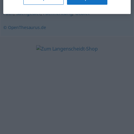
Fachgebiet
,
(die) Kunde
,
Fachbereich
,
Forschungsgebiet
,
Fach
,
Sachgebiet
,
Fachrichtung
,
Gebiet
© OpenThesaurus.de