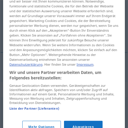
und wir besser mit Ihnen kommunizieren können. Notwendige,
funktionale und statistische Cookies, die für den Betrieb der Webseite
Spezialgebiet
n
<
Spezialgebiet(e)s
;
Spezialgebiete
>
und der statistischen Auswertung unserer Webseite erforderlich sind,
werden auf Grundlage unserer Vorauswahl immer auf Ihrem Endgerät
Übersicht aller Übersetzungen
gespeichert. Marketing-Cookies und Cookies, die der Bereitstellung
personalisierter Werbung dienen, werden nur gespeichert, wenn Sie uns
(Für mehr Details die Übersetzung anklicken/antippen)
durch einen Klick auf den „Akzeptieren“-Button Ihr Einverständnis
geben. Klicken Sie ansonsten auf „Fortfahren ohne Akzeptieren“. Sie
especialidad
können Ihre Einwilligung jederzeit für zukünftige Besuche unserer
Webseite widerrufen. Wenn Sie weitere Informationen zu den Cookies
und den Anpassungsmöglichkeiten möchten, klicken Sie einfach auf den
Button „Mehr Optionen“. Weitergehende Hinweise zu der
Datenverarbeitung entnehmen Sie ansonsten unserer
Datenschutzerklärung
. Hier finden Sie unser
Impressum
.
especialidad
f
Spezialgebiet
Wir und unsere Partner verarbeiten Daten, um
Folgendes bereitzustellen:
Genaue Geolocation-Daten verwenden. Geräteeigenschaften zur
Synonyme für "Spezialgebiet"
Identifikation aktiv abfragen. Speichern von und/oder Zugriff auf
Informationen auf einem Gerät. Personalisierte Werbung und Inhalte,
Messung von Werbung und Inhalten, Zielgruppenforschung und
Entwicklung von Dienstleistungen.
Nische
Liste der Partner (Lieferanten)
Bereich
,
Teilgebiet
,
Domäne
,
Sparte
,
Lehrfach
,
Disziplin
,
Mehr Optionen
Akzeptieren