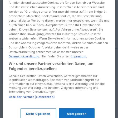
funktionale und statistische Cookies, die für den Betrieb der Webseite
und der statistischen Auswertung unserer Webseite erforderlich sind,
Sonntagsbeilage
f
werden auf Grundlage unserer Vorauswahl immer auf Ihrem Endgerät
gespeichert. Marketing-Cookies und Cookies, die der Bereitstellung
Übersicht aller Übersetzungen
personalisierter Werbung dienen, werden nur gespeichert, wenn Sie uns
(Für mehr Details die Übersetzung anklicken/antippen)
durch einen Klick auf den „Akzeptieren“-Button Ihr Einverständnis
geben. Klicken Sie ansonsten auf „Fortfahren ohne Akzeptieren“. Sie
können Ihre Einwilligung jederzeit für zukünftige Besuche unserer
suplemento dominical
Webseite widerrufen. Wenn Sie weitere Informationen zu den Cookies
und den Anpassungsmöglichkeiten möchten, klicken Sie einfach auf den
Button „Mehr Optionen“. Weitergehende Hinweise zu der
Datenverarbeitung entnehmen Sie ansonsten unserer
Datenschutzerklärung
. Hier finden Sie unser
Impressum
.
suplemento
m
dominical
Sonntagsbeilage
der
Wir und unsere Partner verarbeiten Daten, um
Folgendes bereitzustellen:
Zeitung
Genaue Geolocation-Daten verwenden. Geräteeigenschaften zur
Identifikation aktiv abfragen. Speichern von und/oder Zugriff auf
Informationen auf einem Gerät. Personalisierte Werbung und Inhalte,
Messung von Werbung und Inhalten, Zielgruppenforschung und
Entwicklung von Dienstleistungen.
Liste der Partner (Lieferanten)
Mehr Optionen
Akzeptieren