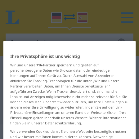
Ihre Privatsphäre ist uns wichtig
Wir und unsere
716
-Partner speichern und greifen auf
Deutsch-Spanisch Wörterbuch
Sonntagsbeilage
personenbezogene Daten wie Browserdaten oder eindeutige
Deutsch-Spanisch Übersetzung für
Kennungen auf Ihrem Gerät zu. Durch Auswahl von Akzeptieren
aktivieren Sie Tracking-Technologien für die unter „Wir und unsere
"Sonntagsbeilage"
Partner verarbeiten Daten, um Ihnen Dienste bereitzustellen“
aufgeführten Zwecke. Wenn Tracker deaktiviert sind, sind manche
Inhalte und Anzeigen möglicherweise nicht mehr so relevant für Sie. Sie
können dieses Menü jederzeit wieder aufrufen, um Ihre Einstellungen zu
"Sonntagsbeilage" Spanisch
ändern oder Ihre Einwilligung zu widerrufen, indem Sie auf den Link
Übersetzung
Privatsphäre-Einstellungen am unteren Rand der Webseite klicken. Ihre
Einstellungen gelten innerhalb unseres Website. Weitere Informationen
finden Sie in unserer Datenschutzerklärung.
„Sonntagsbeilage“
: Femininum
Wir verwenden Cookies, damit Sie unsere Webseite bestmöglich nutzen
und wir besser mit Ihnen kommunizieren können. Notwendige,