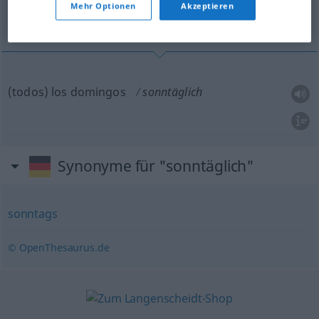
Mehr Optionen
Akzeptieren
todos los domingos
(todos) los domingos
sonntäglich
Synonyme für "sonntäglich"
sonntags
© OpenThesaurus.de