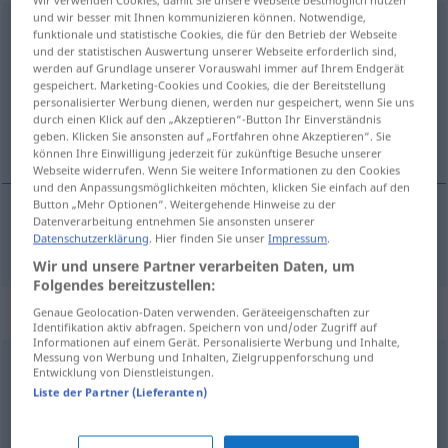
Wir verwenden Cookies, damit Sie unsere Webseite bestmöglich nutzen
und wir besser mit Ihnen kommunizieren können. Notwendige,
sonntäglich
adj
funktionale und statistische Cookies, die für den Betrieb der Webseite
und der statistischen Auswertung unserer Webseite erforderlich sind,
Übersicht aller Übersetzungen
werden auf Grundlage unserer Vorauswahl immer auf Ihrem Endgerät
gespeichert. Marketing-Cookies und Cookies, die der Bereitstellung
(Für mehr Details die Übersetzung anklicken/antippen)
personalisierter Werbung dienen, werden nur gespeichert, wenn Sie uns
durch einen Klick auf den „Akzeptieren“-Button Ihr Einverständnis
dominical, dominguero
geben. Klicken Sie ansonsten auf „Fortfahren ohne Akzeptieren“. Sie
können Ihre Einwilligung jederzeit für zukünftige Besuche unserer
Webseite widerrufen. Wenn Sie weitere Informationen zu den Cookies
und den Anpassungsmöglichkeiten möchten, klicken Sie einfach auf den
Button „Mehr Optionen“. Weitergehende Hinweise zu der
Datenverarbeitung entnehmen Sie ansonsten unserer
dominical
,
dominguero
sonntäglich
Datenschutzerklärung
. Hier finden Sie unser
Impressum
.
Wir und unsere Partner verarbeiten Daten, um
Folgendes bereitzustellen:
„sonntäglich“
: Adverb
Genaue Geolocation-Daten verwenden. Geräteeigenschaften zur
Identifikation aktiv abfragen. Speichern von und/oder Zugriff auf
Informationen auf einem Gerät. Personalisierte Werbung und Inhalte,
Messung von Werbung und Inhalten, Zielgruppenforschung und
sonntäglich
adv
Entwicklung von Dienstleistungen.
Liste der Partner (Lieferanten)
Übersicht aller Übersetzungen
(Für mehr Details die Übersetzung anklicken/antippen)