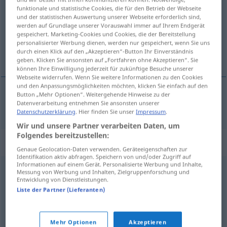
funktionale und statistische Cookies, die für den Betrieb der Webseite
und der statistischen Auswertung unserer Webseite erforderlich sind,
Übersicht aller Übersetzungen
werden auf Grundlage unserer Vorauswahl immer auf Ihrem Endgerät
(Für mehr Details die Übersetzung anklicken/antippen)
gespeichert. Marketing-Cookies und Cookies, die der Bereitstellung
personalisierter Werbung dienen, werden nur gespeichert, wenn Sie uns
durch einen Klick auf den „Akzeptieren“-Button Ihr Einverständnis
simultáneo
geben. Klicken Sie ansonsten auf „Fortfahren ohne Akzeptieren“. Sie
können Ihre Einwilligung jederzeit für zukünftige Besuche unserer
Webseite widerrufen. Wenn Sie weitere Informationen zu den Cookies
und den Anpassungsmöglichkeiten möchten, klicken Sie einfach auf den
Button „Mehr Optionen“. Weitergehende Hinweise zu der
Datenverarbeitung entnehmen Sie ansonsten unserer
simultáneo
simultan
Datenschutzerklärung
. Hier finden Sie unser
Impressum
.
Wir und unsere Partner verarbeiten Daten, um
Folgendes bereitzustellen:
Synonyme für "simultan"
Genaue Geolocation-Daten verwenden. Geräteeigenschaften zur
Identifikation aktiv abfragen. Speichern von und/oder Zugriff auf
Informationen auf einem Gerät. Personalisierte Werbung und Inhalte,
Messung von Werbung und Inhalten, Zielgruppenforschung und
zeitgleich
,
parallel
,
synchron
,
gleichzeitig (Hauptform)
,
Entwicklung von Dienstleistungen.
Liste der Partner (Lieferanten)
gleichlaufend (zu)
,
zugleich
© OpenThesaurus.de
Mehr Optionen
Akzeptieren