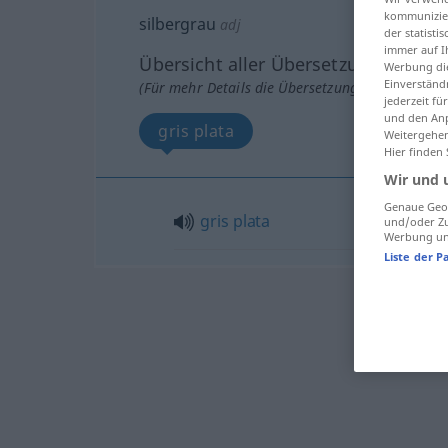
kommunizier
silbergrau
adj
der statist
immer auf I
Übersicht aller Übersetzungen
Werbung die
Einverständ
(Für mehr Details die Übersetzung anklicken/an
jederzeit f
und den Anp
gris plata
Weitergehen
Hier finden
Wir und 
Genaue Geol
gris
plata
und/oder Zu
Werbung und
Liste der P