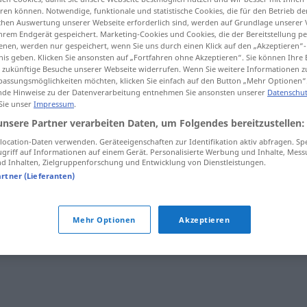
en können. Notwendige, funktionale und statistische Cookies, die für den Betrieb d
ischen Auswertung unserer Webseite erforderlich sind, werden auf Grundlage unserer
hrem Endgerät gespeichert. Marketing-Cookies und Cookies, die der Bereitstellung per
nen, werden nur gespeichert, wenn Sie uns durch einen Klick auf den „Akzeptieren“-
nis geben. Klicken Sie ansonsten auf „Fortfahren ohne Akzeptieren“. Sie können Ihre 
tippen)
ür zukünftige Besuche unserer Webseite widerrufen. Wenn Sie weitere Informationen 
assungsmöglichkeiten möchten, klicken Sie einfach auf den Button „Mehr Optionen“
de Hinweise zu der Datenverarbeitung entnehmen Sie ansonsten unserer
Datenschut
 Sie unser
Impressum
.
unsere Partner verarbeiten Daten, um Folgendes bereitzustellen:
ocation-Daten verwenden. Geräteeigenschaften zur Identifikation aktiv abfragen. Sp
silbergrau
griff auf Informationen auf einem Gerät. Personalisierte Werbung und Inhalte, Mes
 Inhalten, Zielgruppenforschung und Entwicklung von Dienstleistungen.
artner (Lieferanten)
Mehr Optionen
Akzeptieren