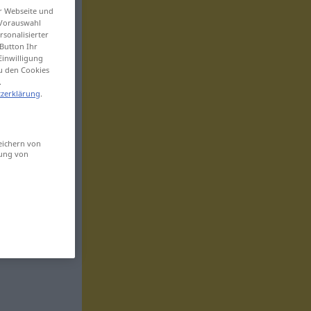
er Webseite und
 Vorauswahl
sonalisierter
Button Ihr
Einwilligung
zu den Cookies
.
zerklärung
.
eichern von
sung von