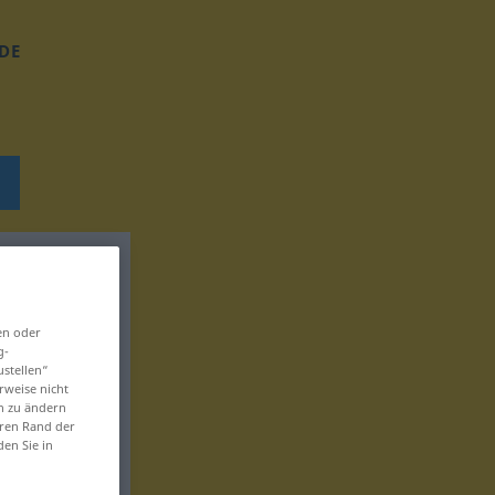
DE
en oder
g-
ustellen“
rweise nicht
en zu ändern
eren Rand der
den Sie in