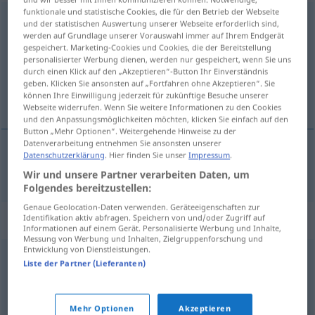
funktionale und statistische Cookies, die für den Betrieb der Webseite
Siegeszeichen
n
und der statistischen Auswertung unserer Webseite erforderlich sind,
werden auf Grundlage unserer Vorauswahl immer auf Ihrem Endgerät
Übersicht aller Übersetzungen
gespeichert. Marketing-Cookies und Cookies, die der Bereitstellung
personalisierter Werbung dienen, werden nur gespeichert, wenn Sie uns
(Für mehr Details die Übersetzung anklicken/antippen)
durch einen Klick auf den „Akzeptieren“-Button Ihr Einverständnis
geben. Klicken Sie ansonsten auf „Fortfahren ohne Akzeptieren“. Sie
trofeo
können Ihre Einwilligung jederzeit für zukünftige Besuche unserer
Webseite widerrufen. Wenn Sie weitere Informationen zu den Cookies
und den Anpassungsmöglichkeiten möchten, klicken Sie einfach auf den
Button „Mehr Optionen“. Weitergehende Hinweise zu der
Datenverarbeitung entnehmen Sie ansonsten unserer
Datenschutzerklärung
. Hier finden Sie unser
Impressum
.
trofeo
m
Siegeszeichen
Wir und unsere Partner verarbeiten Daten, um
Folgendes bereitzustellen:
Genaue Geolocation-Daten verwenden. Geräteeigenschaften zur
Synonyme für "Siegeszeichen"
Identifikation aktiv abfragen. Speichern von und/oder Zugriff auf
Informationen auf einem Gerät. Personalisierte Werbung und Inhalte,
Messung von Werbung und Inhalten, Zielgruppenforschung und
Entwicklung von Dienstleistungen.
Liste der Partner (Lieferanten)
Trophäe
© OpenThesaurus.de
Mehr Optionen
Akzeptieren