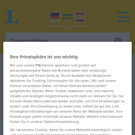
Ihre Privatsphäre ist uns wichtig
Deutsch-Spanisch Wörterbuch
Siegeszeichen
Wir und unsere
716
-Partner speichern und greifen auf
personenbezogene Daten wie Browserdaten oder eindeutige
Deutsch-Spanisch Übersetzung für
Kennungen auf Ihrem Gerät zu. Durch Auswahl von Akzeptieren
aktivieren Sie Tracking-Technologien für die unter „Wir und unsere
"Siegeszeichen"
Partner verarbeiten Daten, um Ihnen Dienste bereitzustellen“
aufgeführten Zwecke. Wenn Tracker deaktiviert sind, sind manche
Inhalte und Anzeigen möglicherweise nicht mehr so relevant für Sie. Sie
"Siegeszeichen" Spanisch
können dieses Menü jederzeit wieder aufrufen, um Ihre Einstellungen zu
ändern oder Ihre Einwilligung zu widerrufen, indem Sie auf den Link
Übersetzung
Privatsphäre-Einstellungen am unteren Rand der Webseite klicken. Ihre
Einstellungen gelten innerhalb unseres Website. Weitere Informationen
finden Sie in unserer Datenschutzerklärung.
„Siegeszeichen“
: Neutrum
Wir verwenden Cookies, damit Sie unsere Webseite bestmöglich nutzen
und wir besser mit Ihnen kommunizieren können. Notwendige,