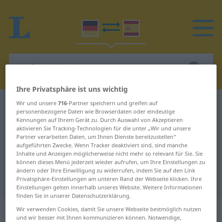
Ihre Privatsphäre ist uns wichtig
Wir und unsere
716
-Partner speichern und greifen auf
Deutsch-Spanisch Wörterbuch
Seifensiederei
personenbezogene Daten wie Browserdaten oder eindeutige
Deutsch-Spanisch Übersetzung für
Kennungen auf Ihrem Gerät zu. Durch Auswahl von Akzeptieren
aktivieren Sie Tracking-Technologien für die unter „Wir und unsere
"Seifensiederei"
Partner verarbeiten Daten, um Ihnen Dienste bereitzustellen“
aufgeführten Zwecke. Wenn Tracker deaktiviert sind, sind manche
Inhalte und Anzeigen möglicherweise nicht mehr so relevant für Sie. Sie
können dieses Menü jederzeit wieder aufrufen, um Ihre Einstellungen zu
"Seifensiederei" Spanisch
ändern oder Ihre Einwilligung zu widerrufen, indem Sie auf den Link
Privatsphäre-Einstellungen am unteren Rand der Webseite klicken. Ihre
Übersetzung
Einstellungen gelten innerhalb unseres Website. Weitere Informationen
finden Sie in unserer Datenschutzerklärung.
„Seifensiederei“
: Femininum
Wir verwenden Cookies, damit Sie unsere Webseite bestmöglich nutzen
und wir besser mit Ihnen kommunizieren können. Notwendige,