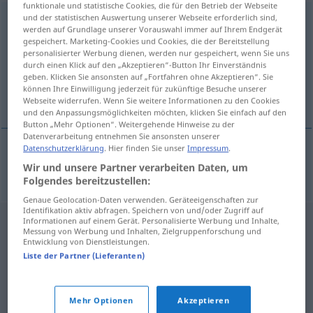
funktionale und statistische Cookies, die für den Betrieb der Webseite
und der statistischen Auswertung unserer Webseite erforderlich sind,
Schutznormen
pl
werden auf Grundlage unserer Vorauswahl immer auf Ihrem Endgerät
gespeichert. Marketing-Cookies und Cookies, die der Bereitstellung
Übersicht aller Übersetzungen
personalisierter Werbung dienen, werden nur gespeichert, wenn Sie uns
(Für mehr Details die Übersetzung anklicken/antippen)
durch einen Klick auf den „Akzeptieren“-Button Ihr Einverständnis
geben. Klicken Sie ansonsten auf „Fortfahren ohne Akzeptieren“. Sie
können Ihre Einwilligung jederzeit für zukünftige Besuche unserer
normas de protección
Webseite widerrufen. Wenn Sie weitere Informationen zu den Cookies
und den Anpassungsmöglichkeiten möchten, klicken Sie einfach auf den
Button „Mehr Optionen“. Weitergehende Hinweise zu der
Datenverarbeitung entnehmen Sie ansonsten unserer
Datenschutzerklärung
. Hier finden Sie unser
Impressum
.
normas
fpl
de
protección
Schutznormen
EU
Wir und unsere Partner verarbeiten Daten, um
Folgendes bereitzustellen:
Genaue Geolocation-Daten verwenden. Geräteeigenschaften zur
Identifikation aktiv abfragen. Speichern von und/oder Zugriff auf
Informationen auf einem Gerät. Personalisierte Werbung und Inhalte,
Messung von Werbung und Inhalten, Zielgruppenforschung und
Entwicklung von Dienstleistungen.
Liste der Partner (Lieferanten)
Mehr Optionen
Akzeptieren