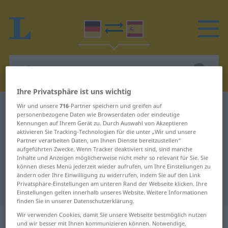
Ihre Privatsphäre ist uns wichtig
Wir und unsere
716
-Partner speichern und greifen auf
Deutsch-Spanisch Wörterbuch
Schutznormen
personenbezogene Daten wie Browserdaten oder eindeutige
Deutsch-Spanisch Übersetzung für
Kennungen auf Ihrem Gerät zu. Durch Auswahl von Akzeptieren
aktivieren Sie Tracking-Technologien für die unter „Wir und unsere
"Schutznormen"
Partner verarbeiten Daten, um Ihnen Dienste bereitzustellen“
aufgeführten Zwecke. Wenn Tracker deaktiviert sind, sind manche
Inhalte und Anzeigen möglicherweise nicht mehr so relevant für Sie. Sie
können dieses Menü jederzeit wieder aufrufen, um Ihre Einstellungen zu
"Schutznormen" Spanisch
ändern oder Ihre Einwilligung zu widerrufen, indem Sie auf den Link
Privatsphäre-Einstellungen am unteren Rand der Webseite klicken. Ihre
Übersetzung
Einstellungen gelten innerhalb unseres Website. Weitere Informationen
finden Sie in unserer Datenschutzerklärung.
„Schutznormen“
: Plural
Wir verwenden Cookies, damit Sie unsere Webseite bestmöglich nutzen
und wir besser mit Ihnen kommunizieren können. Notwendige,