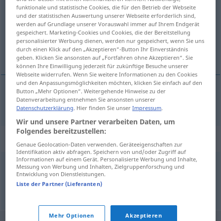
funktionale und statistische Cookies, die für den Betrieb der Webseite
und der statistischen Auswertung unserer Webseite erforderlich sind,
Übersicht aller Übersetzungen
werden auf Grundlage unserer Vorauswahl immer auf Ihrem Endgerät
(Für mehr Details die Übersetzung anklicken/antippen)
gespeichert. Marketing-Cookies und Cookies, die der Bereitstellung
personalisierter Werbung dienen, werden nur gespeichert, wenn Sie uns
durch einen Klick auf den „Akzeptieren“-Button Ihr Einverständnis
sin protección
geben. Klicken Sie ansonsten auf „Fortfahren ohne Akzeptieren“. Sie
können Ihre Einwilligung jederzeit für zukünftige Besuche unserer
Webseite widerrufen. Wenn Sie weitere Informationen zu den Cookies
und den Anpassungsmöglichkeiten möchten, klicken Sie einfach auf den
Button „Mehr Optionen“. Weitergehende Hinweise zu der
Datenverarbeitung entnehmen Sie ansonsten unserer
sin
protección
schutzlos
Datenschutzerklärung
. Hier finden Sie unser
Impressum
.
Wir und unsere Partner verarbeiten Daten, um
Folgendes bereitzustellen:
Synonyme für "schutzlos"
Genaue Geolocation-Daten verwenden. Geräteeigenschaften zur
Identifikation aktiv abfragen. Speichern von und/oder Zugriff auf
Informationen auf einem Gerät. Personalisierte Werbung und Inhalte,
Messung von Werbung und Inhalten, Zielgruppenforschung und
wehrlos
,
Freiwild (fig.)
,
vogelfrei
,
rechtlos
Entwicklung von Dienstleistungen.
Liste der Partner (Lieferanten)
© OpenThesaurus.de
Mehr Optionen
Akzeptieren