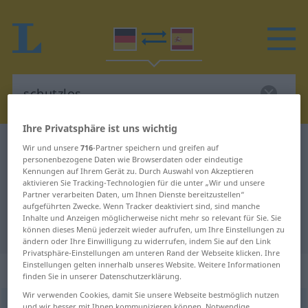
Ihre Privatsphäre ist uns wichtig
Deutsch-Spanisch Wörterbuch
schutzlos
Wir und unsere
716
-Partner speichern und greifen auf
personenbezogene Daten wie Browserdaten oder eindeutige
Deutsch-Spanisch Übersetzung für
Kennungen auf Ihrem Gerät zu. Durch Auswahl von Akzeptieren
aktivieren Sie Tracking-Technologien für die unter „Wir und unsere
"schutzlos"
Partner verarbeiten Daten, um Ihnen Dienste bereitzustellen“
aufgeführten Zwecke. Wenn Tracker deaktiviert sind, sind manche
Inhalte und Anzeigen möglicherweise nicht mehr so relevant für Sie. Sie
"schutzlos" Spanisch Übersetzung
können dieses Menü jederzeit wieder aufrufen, um Ihre Einstellungen zu
ändern oder Ihre Einwilligung zu widerrufen, indem Sie auf den Link
Privatsphäre-Einstellungen am unteren Rand der Webseite klicken. Ihre
Einstellungen gelten innerhalb unseres Website. Weitere Informationen
„schutzlos“
: Adjektiv | Adverb
finden Sie in unserer Datenschutzerklärung.
Wir verwenden Cookies, damit Sie unsere Webseite bestmöglich nutzen
schutzlos
adj
&
adv
und wir besser mit Ihnen kommunizieren können. Notwendige,