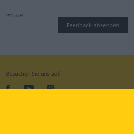
*Pflichtfeld
Feedback absenden
Besuchen Sie uns auf:
facebook
YouTube
Instagram
Langenscheidt