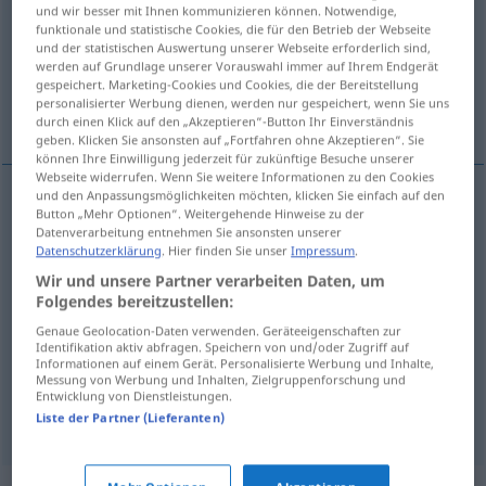
und wir besser mit Ihnen kommunizieren können. Notwendige,
funktionale und statistische Cookies, die für den Betrieb der Webseite
Übersicht aller Übersetzungen
und der statistischen Auswertung unserer Webseite erforderlich sind,
(Für mehr Details die Übersetzung anklicken/antippen)
werden auf Grundlage unserer Vorauswahl immer auf Ihrem Endgerät
gespeichert. Marketing-Cookies und Cookies, die der Bereitstellung
personalisierter Werbung dienen, werden nur gespeichert, wenn Sie uns
examen
durch einen Klick auf den „Akzeptieren“-Button Ihr Einverständnis
geben. Klicken Sie ansonsten auf „Fortfahren ohne Akzeptieren“. Sie
können Ihre Einwilligung jederzeit für zukünftige Besuche unserer
Webseite widerrufen. Wenn Sie weitere Informationen zu den Cookies
und den Anpassungsmöglichkeiten möchten, klicken Sie einfach auf den
Beispiele
Button „Mehr Optionen“. Weitergehende Hinweise zu der
Datenverarbeitung entnehmen Sie ansonsten unserer
pl
(≈ Hausaufgabe)
Schularbeiten
Datenschutzerklärung
. Hier finden Sie unser
Impressum
.
mpl
deberes
Wir und unsere Partner verarbeiten Daten, um
Folgendes bereitzustellen:
Genaue Geolocation-Daten verwenden. Geräteeigenschaften zur
Identifikation aktiv abfragen. Speichern von und/oder Zugriff auf
Informationen auf einem Gerät. Personalisierte Werbung und Inhalte,
examen
m
Schularbeit
(≈ Klassenarbeit)
Messung von Werbung und Inhalten, Zielgruppenforschung und
Entwicklung von Dienstleistungen.
besonders
ÖSTERR
Liste der Partner (Lieferanten)