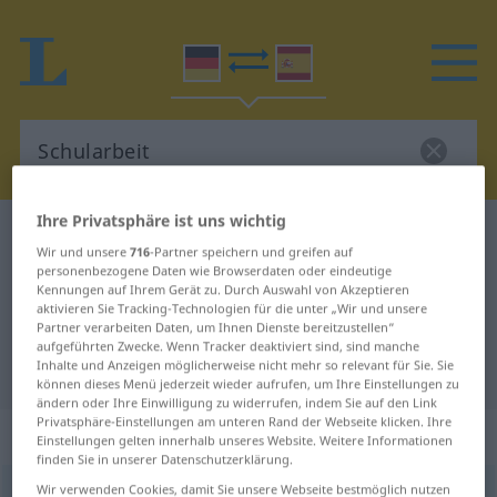
Ihre Privatsphäre ist uns wichtig
Deutsch-Spanisch Wörterbuch
Schularbeit
Wir und unsere
716
-Partner speichern und greifen auf
Deutsch-Spanisch Übersetzung für
personenbezogene Daten wie Browserdaten oder eindeutige
Kennungen auf Ihrem Gerät zu. Durch Auswahl von Akzeptieren
"Schularbeit"
aktivieren Sie Tracking-Technologien für die unter „Wir und unsere
Partner verarbeiten Daten, um Ihnen Dienste bereitzustellen“
aufgeführten Zwecke. Wenn Tracker deaktiviert sind, sind manche
Inhalte und Anzeigen möglicherweise nicht mehr so relevant für Sie. Sie
"Schularbeit" Spanisch Übersetzung
können dieses Menü jederzeit wieder aufrufen, um Ihre Einstellungen zu
ändern oder Ihre Einwilligung zu widerrufen, indem Sie auf den Link
Privatsphäre-Einstellungen am unteren Rand der Webseite klicken. Ihre
„Schularbeit“
: Femininum
Einstellungen gelten innerhalb unseres Website. Weitere Informationen
finden Sie in unserer Datenschutzerklärung.
Wir verwenden Cookies, damit Sie unsere Webseite bestmöglich nutzen
Schularbeit
f
<
Schularbeit
;
Schularbeiten
>