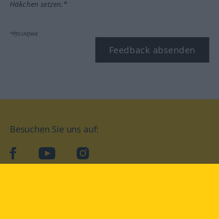
Häkchen setzen.*
*Pflichtfeld
Feedback absenden
Besuchen Sie uns auf:
facebook
YouTube
Instagram
Langenscheidt