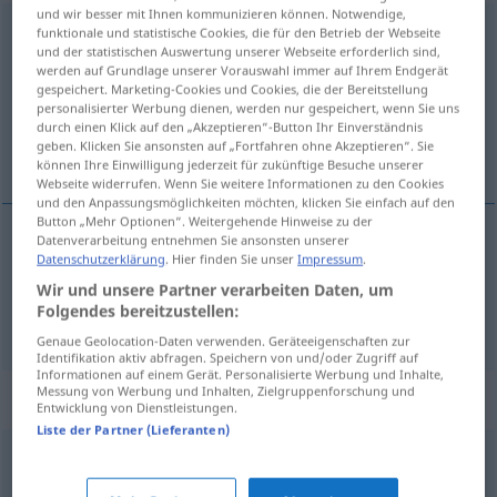
und wir besser mit Ihnen kommunizieren können. Notwendige,
schneidend
adjt
funktionale und statistische Cookies, die für den Betrieb der Webseite
und der statistischen Auswertung unserer Webseite erforderlich sind,
werden auf Grundlage unserer Vorauswahl immer auf Ihrem Endgerät
Übersicht aller Übersetzungen
gespeichert. Marketing-Cookies und Cookies, die der Bereitstellung
(Für mehr Details die Übersetzung anklicken/antippen)
personalisierter Werbung dienen, werden nur gespeichert, wenn Sie uns
durch einen Klick auf den „Akzeptieren“-Button Ihr Einverständnis
geben. Klicken Sie ansonsten auf „Fortfahren ohne Akzeptieren“. Sie
cortante, penetrante, estridente
können Ihre Einwilligung jederzeit für zukünftige Besuche unserer
Webseite widerrufen. Wenn Sie weitere Informationen zu den Cookies
und den Anpassungsmöglichkeiten möchten, klicken Sie einfach auf den
Button „Mehr Optionen“. Weitergehende Hinweise zu der
Datenverarbeitung entnehmen Sie ansonsten unserer
Datenschutzerklärung
. Hier finden Sie unser
Impressum
.
cortante
schneidend
Kälte, Wind
Wir und unsere Partner verarbeiten Daten, um
Folgendes bereitzustellen:
penetrante
,
estridente
schneidend
Stimme
Genaue Geolocation-Daten verwenden. Geräteeigenschaften zur
Identifikation aktiv abfragen. Speichern von und/oder Zugriff auf
Informationen auf einem Gerät. Personalisierte Werbung und Inhalte,
Messung von Werbung und Inhalten, Zielgruppenforschung und
Synonyme für "schneidend"
Entwicklung von Dienstleistungen.
Liste der Partner (Lieferanten)
scharf (Ton)
,
durchdringend