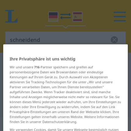
Ihre Privatsphäre ist uns wichtig
Deutsch-Spanisch Wörterbuch
schneidend
Wir und unsere
716
-Partner speichern und greifen auf
Deutsch-Spanisch Übersetzung für
personenbezogene Daten wie Browserdaten oder eindeutige
Kennungen auf Ihrem Gerät zu. Durch Auswahl von Akzeptieren
"schneidend"
aktivieren Sie Tracking-Technologien für die unter „Wir und unsere
Partner verarbeiten Daten, um Ihnen Dienste bereitzustellen“
aufgeführten Zwecke. Wenn Tracker deaktiviert sind, sind manche
"schneidend" Spanisch
Inhalte und Anzeigen möglicherweise nicht mehr so relevant für Sie. Sie
können dieses Menü jederzeit wieder aufrufen, um Ihre Einstellungen zu
Übersetzung
ändern oder Ihre Einwilligung zu widerrufen, indem Sie auf den Link
Privatsphäre-Einstellungen am unteren Rand der Webseite klicken. Ihre
Einstellungen gelten innerhalb unseres Website. Weitere Informationen
finden Sie in unserer Datenschutzerklärung.
„schneidend“
: als Adjektiv gebraucht
Wir verwenden Cookies, damit Sie unsere Webseite bestmöglich nutzen