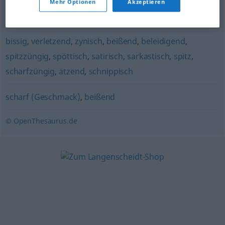
Mehr Optionen
Akzeptieren
scharfkantig
,
messerscharf
,
(sehr) scharf
bissig
,
verletzend
,
zynisch
,
beißend
,
beleidigend
,
spitzzüngig
,
spöttisch
,
satirisch
,
sarkastisch
,
spitz
,
scharfzüngig
,
ätzend
,
schnippisch
scharf (Geschmack)
,
beißend
© OpenThesaurus.de