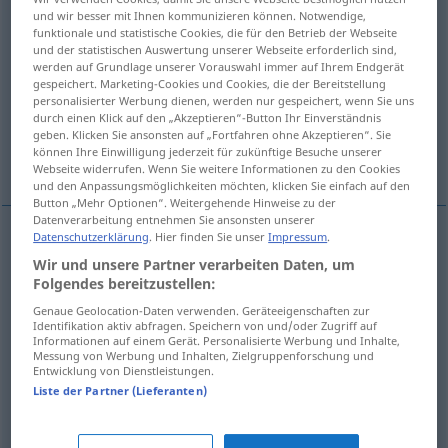
und wir besser mit Ihnen kommunizieren können. Notwendige,
funktionale und statistische Cookies, die für den Betrieb der Webseite
Übersicht aller Übersetzungen
und der statistischen Auswertung unserer Webseite erforderlich sind,
(Für mehr Details die Übersetzung anklicken/antippen)
werden auf Grundlage unserer Vorauswahl immer auf Ihrem Endgerät
gespeichert. Marketing-Cookies und Cookies, die der Bereitstellung
personalisierter Werbung dienen, werden nur gespeichert, wenn Sie uns
estrecharse contra...
amoldarse...
durch einen Klick auf den „Akzeptieren“-Button Ihr Einverständnis
geben. Klicken Sie ansonsten auf „Fortfahren ohne Akzeptieren“. Sie
können Ihre Einwilligung jederzeit für zukünftige Besuche unserer
ajustarse al cuerpo de...
Webseite widerrufen. Wenn Sie weitere Informationen zu den Cookies
und den Anpassungsmöglichkeiten möchten, klicken Sie einfach auf den
Button „Mehr Optionen“. Weitergehende Hinweise zu der
Datenverarbeitung entnehmen Sie ansonsten unserer
Datenschutzerklärung
. Hier finden Sie unser
Impressum
.
Beispiele
Wir und unsere Partner verarbeiten Daten, um
sich an jemanden schmiegen
Folgendes bereitzustellen:
Genaue Geolocation-Daten verwenden. Geräteeigenschaften zur
estrecharse
contra
alguien
Identifikation aktiv abfragen. Speichern von und/oder Zugriff auf
Informationen auf einem Gerät. Personalisierte Werbung und Inhalte,
Messung von Werbung und Inhalten, Zielgruppenforschung und
sich an
etwas
schmiegen
an die Haut, um den Körper
(
AKK
)
Entwicklung von Dienstleistungen.
etc
Liste der Partner (Lieferanten)
amoldarse
,
ajustarse
a
a/c