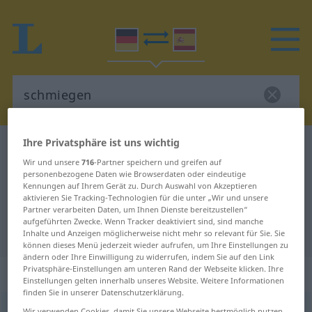
Ihre Privatsphäre ist uns wichtig
Deutsch-Spanisch Wörterbuch
schmiegen
Wir und unsere
716
-Partner speichern und greifen auf
Deutsch-Spanisch Übersetzung für
personenbezogene Daten wie Browserdaten oder eindeutige
Kennungen auf Ihrem Gerät zu. Durch Auswahl von Akzeptieren
"schmiegen"
aktivieren Sie Tracking-Technologien für die unter „Wir und unsere
Partner verarbeiten Daten, um Ihnen Dienste bereitzustellen“
aufgeführten Zwecke. Wenn Tracker deaktiviert sind, sind manche
"schmiegen" Spanisch Übersetzung
Inhalte und Anzeigen möglicherweise nicht mehr so relevant für Sie. Sie
können dieses Menü jederzeit wieder aufrufen, um Ihre Einstellungen zu
ändern oder Ihre Einwilligung zu widerrufen, indem Sie auf den Link
Privatsphäre-Einstellungen am unteren Rand der Webseite klicken. Ihre
„schmiegen“
: reflexives Verb
Einstellungen gelten innerhalb unseres Website. Weitere Informationen
finden Sie in unserer Datenschutzerklärung.
schmiegen
[ˈʃmiːgən]
v/r
Wir verwenden Cookies, damit Sie unsere Webseite bestmöglich nutzen