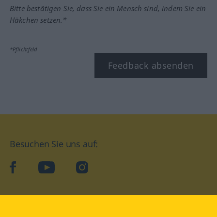
Bitte bestätigen Sie, dass Sie ein Mensch sind, indem Sie ein
Häkchen setzen.*
*Pflichtfeld
Feedback absenden
Besuchen Sie uns auf:
facebook
YouTube
Instagram