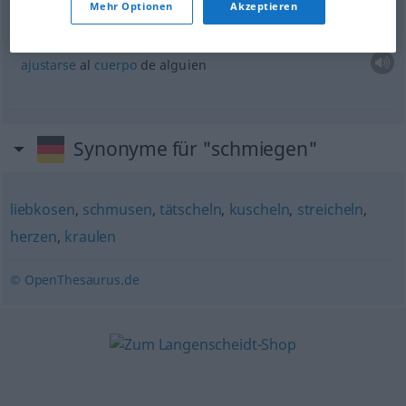
Mehr Optionen
Akzeptieren
sich an jemandes
Körper
schmiegen
Kleid
(
AKK
)
ajustarse
al
cuerpo
de
alguien
Synonyme für "schmiegen"
liebkosen
,
schmusen
,
tätscheln
,
kuscheln
,
streicheln
,
herzen
,
kraulen
© OpenThesaurus.de