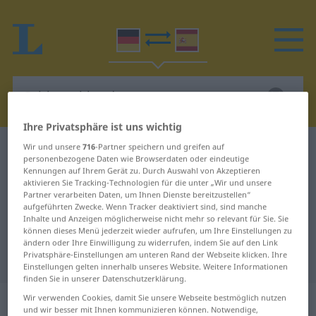
Ihre Privatsphäre ist uns wichtig
Wir und unsere
716
-Partner speichern und greifen auf
Deutsch-Spanisch Wörterbuch
Schlussakkord
personenbezogene Daten wie Browserdaten oder eindeutige
Deutsch-Spanisch Übersetzung für
Kennungen auf Ihrem Gerät zu. Durch Auswahl von Akzeptieren
aktivieren Sie Tracking-Technologien für die unter „Wir und unsere
"Schlussakkord"
Partner verarbeiten Daten, um Ihnen Dienste bereitzustellen“
aufgeführten Zwecke. Wenn Tracker deaktiviert sind, sind manche
Inhalte und Anzeigen möglicherweise nicht mehr so relevant für Sie. Sie
können dieses Menü jederzeit wieder aufrufen, um Ihre Einstellungen zu
"Schlussakkord" Spanisch
ändern oder Ihre Einwilligung zu widerrufen, indem Sie auf den Link
Privatsphäre-Einstellungen am unteren Rand der Webseite klicken. Ihre
Übersetzung
Einstellungen gelten innerhalb unseres Website. Weitere Informationen
finden Sie in unserer Datenschutzerklärung.
„Schlussakkord“
: Maskulinum
Wir verwenden Cookies, damit Sie unsere Webseite bestmöglich nutzen
und wir besser mit Ihnen kommunizieren können. Notwendige,