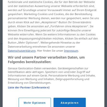
funktionale und statistische Cookies, die für den Betrieb der Webseite
und der statistischen Auswertung unserer Webseite erforderlich sind,
Schlussakkord
m
<
Schlussakkord(e)s
;
Schlussakkorde
>
werden auf Grundlage unserer Vorauswahl immer auf Ihrem Endgerät
gespeichert. Marketing-Cookies und Cookies, die der Bereitstellung
Übersicht aller Übersetzungen
personalisierter Werbung dienen, werden nur gespeichert, wenn Sie uns
(Für mehr Details die Übersetzung anklicken/antippen)
durch einen Klick auf den „Akzeptieren“-Button Ihr Einverständnis
geben. Klicken Sie ansonsten auf „Fortfahren ohne Akzeptieren“. Sie
können Ihre Einwilligung jederzeit für zukünftige Besuche unserer
acorde final
Webseite widerrufen. Wenn Sie weitere Informationen zu den Cookies
und den Anpassungsmöglichkeiten möchten, klicken Sie einfach auf den
Button „Mehr Optionen“. Weitergehende Hinweise zu der
Datenverarbeitung entnehmen Sie ansonsten unserer
Datenschutzerklärung
. Hier finden Sie unser
Impressum
.
acorde
m
final
Schlussakkord
Wir und unsere Partner verarbeiten Daten, um
MUS
Folgendes bereitzustellen:
Genaue Geolocation-Daten verwenden. Geräteeigenschaften zur
Identifikation aktiv abfragen. Speichern von und/oder Zugriff auf
Informationen auf einem Gerät. Personalisierte Werbung und Inhalte,
Messung von Werbung und Inhalten, Zielgruppenforschung und
Entwicklung von Dienstleistungen.
Liste der Partner (Lieferanten)
Mehr Optionen
Akzeptieren