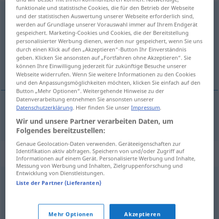
funktionale und statistische Cookies, die für den Betrieb der Webseite
Schandpfahl
m
HIST
und der statistischen Auswertung unserer Webseite erforderlich sind,
werden auf Grundlage unserer Vorauswahl immer auf Ihrem Endgerät
Übersicht aller Übersetzungen
gespeichert. Marketing-Cookies und Cookies, die der Bereitstellung
personalisierter Werbung dienen, werden nur gespeichert, wenn Sie uns
(Für mehr Details die Übersetzung anklicken/antippen)
durch einen Klick auf den „Akzeptieren“-Button Ihr Einverständnis
geben. Klicken Sie ansonsten auf „Fortfahren ohne Akzeptieren“. Sie
picota
können Ihre Einwilligung jederzeit für zukünftige Besuche unserer
Webseite widerrufen. Wenn Sie weitere Informationen zu den Cookies
und den Anpassungsmöglichkeiten möchten, klicken Sie einfach auf den
Button „Mehr Optionen“. Weitergehende Hinweise zu der
Datenverarbeitung entnehmen Sie ansonsten unserer
Datenschutzerklärung
. Hier finden Sie unser
Impressum
.
picota
f
Schandpfahl
Wir und unsere Partner verarbeiten Daten, um
Folgendes bereitzustellen:
Genaue Geolocation-Daten verwenden. Geräteeigenschaften zur
Synonyme für "Schandpfahl"
Identifikation aktiv abfragen. Speichern von und/oder Zugriff auf
Informationen auf einem Gerät. Personalisierte Werbung und Inhalte,
Messung von Werbung und Inhalten, Zielgruppenforschung und
Entwicklung von Dienstleistungen.
Liste der Partner (Lieferanten)
Pranger
© OpenThesaurus.de
Mehr Optionen
Akzeptieren