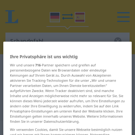
Ihre Privatsphäre ist uns wichtig
Deutsch-Spanisch Wörterbuch
Schandpfahl
Wir und unsere
716
-Partner speichern und greifen auf
personenbezogene Daten wie Browserdaten oder eindeutige
Deutsch-Spanisch Übersetzung für
Kennungen auf Ihrem Gerät zu. Durch Auswahl von Akzeptieren
aktivieren Sie Tracking-Technologien für die unter „Wir und unsere
"Schandpfahl"
Partner verarbeiten Daten, um Ihnen Dienste bereitzustellen“
aufgeführten Zwecke. Wenn Tracker deaktiviert sind, sind manche
Inhalte und Anzeigen möglicherweise nicht mehr so relevant für Sie. Sie
"Schandpfahl" Spanisch
können dieses Menü jederzeit wieder aufrufen, um Ihre Einstellungen zu
ändern oder Ihre Einwilligung zu widerrufen, indem Sie auf den Link
Übersetzung
Privatsphäre-Einstellungen am unteren Rand der Webseite klicken. Ihre
Einstellungen gelten innerhalb unseres Website. Weitere Informationen
finden Sie in unserer Datenschutzerklärung.
„Schandpfahl“
: Maskulinum
Wir verwenden Cookies, damit Sie unsere Webseite bestmöglich nutzen
und wir besser mit Ihnen kommunizieren können. Notwendige,