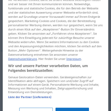
und wir besser mit Ihnen kommunizieren können. Notwendige,
funktionale und statistische Cookies, die für den Betrieb der Webseite
Übersicht aller Übersetzungen
und der statistischen Auswertung unserer Webseite erforderlich sind,
(Für mehr Details die Übersetzung anklicken/antippen)
werden auf Grundlage unserer Vorauswahl immer auf Ihrem Endgerät
gespeichert. Marketing-Cookies und Cookies, die der Bereitstellung
personalisierter Werbung dienen, werden nur gespeichert, wenn Sie uns
semilla, simiente
semen, esperma
durch einen Klick auf den „Akzeptieren“-Button Ihr Einverständnis
geben. Klicken Sie ansonsten auf „Fortfahren ohne Akzeptieren“. Sie
können Ihre Einwilligung jederzeit für zukünftige Besuche unserer
germen
Webseite widerrufen. Wenn Sie weitere Informationen zu den Cookies
und den Anpassungsmöglichkeiten möchten, klicken Sie einfach auf den
Button „Mehr Optionen“. Weitergehende Hinweise zu der
Datenverarbeitung entnehmen Sie ansonsten unserer
Datenschutzerklärung
. Hier finden Sie unser
Impressum
.
semilla
f
Samen
BOT
Wir und unsere Partner verarbeiten Daten, um
Folgendes bereitzustellen:
simiente
f
Samen
AGR
Genaue Geolocation-Daten verwenden. Geräteeigenschaften zur
Identifikation aktiv abfragen. Speichern von und/oder Zugriff auf
Informationen auf einem Gerät. Personalisierte Werbung und Inhalte,
Messung von Werbung und Inhalten, Zielgruppenforschung und
Entwicklung von Dienstleistungen.
Liste der Partner (Lieferanten)
semen
m
Samen
(≈ Sperma)