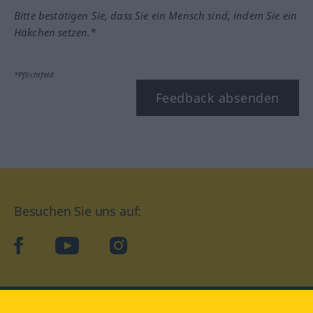
Bitte bestätigen Sie, dass Sie ein Mensch sind, indem Sie ein
Häkchen setzen.*
*Pflichtfeld
Feedback absenden
Besuchen Sie uns auf:
facebook
YouTube
Instagram