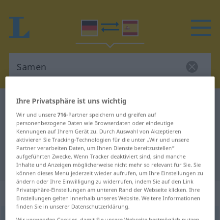
Ihre Privatsphäre ist uns wichtig
Deutsch-Spanisch Wörterbuch
Samen
Wir und unsere
716
-Partner speichern und greifen auf
Deutsch-Spanisch Übersetzung für
personenbezogene Daten wie Browserdaten oder eindeutige
Kennungen auf Ihrem Gerät zu. Durch Auswahl von Akzeptieren
"Samen"
aktivieren Sie Tracking-Technologien für die unter „Wir und unsere
Partner verarbeiten Daten, um Ihnen Dienste bereitzustellen“
aufgeführten Zwecke. Wenn Tracker deaktiviert sind, sind manche
"Samen" Spanisch Übersetzung
Inhalte und Anzeigen möglicherweise nicht mehr so relevant für Sie. Sie
können dieses Menü jederzeit wieder aufrufen, um Ihre Einstellungen zu
ändern oder Ihre Einwilligung zu widerrufen, indem Sie auf den Link
Privatsphäre-Einstellungen am unteren Rand der Webseite klicken. Ihre
„Samen“
: Maskulinum
Einstellungen gelten innerhalb unseres Website. Weitere Informationen
finden Sie in unserer Datenschutzerklärung.
Samen
[ˈzaːmən]
m
<
Samens
;
Samen
>
Wir verwenden Cookies, damit Sie unsere Webseite bestmöglich nutzen