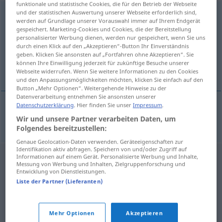
funktionale und statistische Cookies, die für den Betrieb der Webseite
und der statistischen Auswertung unserer Webseite erforderlich sind,
Rückenlehne
f
<
Rückenlehne
;
Rückenlehnen
>
werden auf Grundlage unserer Vorauswahl immer auf Ihrem Endgerät
gespeichert. Marketing-Cookies und Cookies, die der Bereitstellung
Übersicht aller Übersetzungen
personalisierter Werbung dienen, werden nur gespeichert, wenn Sie uns
(Für mehr Details die Übersetzung anklicken/antippen)
durch einen Klick auf den „Akzeptieren“-Button Ihr Einverständnis
geben. Klicken Sie ansonsten auf „Fortfahren ohne Akzeptieren“. Sie
können Ihre Einwilligung jederzeit für zukünftige Besuche unserer
respaldo
Webseite widerrufen. Wenn Sie weitere Informationen zu den Cookies
und den Anpassungsmöglichkeiten möchten, klicken Sie einfach auf den
Button „Mehr Optionen“. Weitergehende Hinweise zu der
Datenverarbeitung entnehmen Sie ansonsten unserer
Datenschutzerklärung
. Hier finden Sie unser
Impressum
.
respaldo
m
Rückenlehne
Wir und unsere Partner verarbeiten Daten, um
Folgendes bereitzustellen:
Genaue Geolocation-Daten verwenden. Geräteeigenschaften zur
Identifikation aktiv abfragen. Speichern von und/oder Zugriff auf
Informationen auf einem Gerät. Personalisierte Werbung und Inhalte,
Messung von Werbung und Inhalten, Zielgruppenforschung und
Entwicklung von Dienstleistungen.
Liste der Partner (Lieferanten)
Mehr Optionen
Akzeptieren