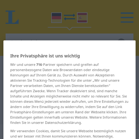
Ihre Privatsphäre ist uns wichtig
Wir und unsere
716
-Partner speichern und greifen auf
Deutsch-Spanisch Wörterbuch
Rückenlehne
personenbezogene Daten wie Browserdaten oder eindeutige
Deutsch-Spanisch Übersetzung für
Kennungen auf Ihrem Gerät zu. Durch Auswahl von Akzeptieren
aktivieren Sie Tracking-Technologien für die unter „Wir und unsere
"Rückenlehne"
Partner verarbeiten Daten, um Ihnen Dienste bereitzustellen“
aufgeführten Zwecke. Wenn Tracker deaktiviert sind, sind manche
Inhalte und Anzeigen möglicherweise nicht mehr so relevant für Sie. Sie
können dieses Menü jederzeit wieder aufrufen, um Ihre Einstellungen zu
"Rückenlehne" Spanisch
ändern oder Ihre Einwilligung zu widerrufen, indem Sie auf den Link
Privatsphäre-Einstellungen am unteren Rand der Webseite klicken. Ihre
Übersetzung
Einstellungen gelten innerhalb unseres Website. Weitere Informationen
finden Sie in unserer Datenschutzerklärung.
„Rückenlehne“
: Femininum
Wir verwenden Cookies, damit Sie unsere Webseite bestmöglich nutzen
und wir besser mit Ihnen kommunizieren können. Notwendige,