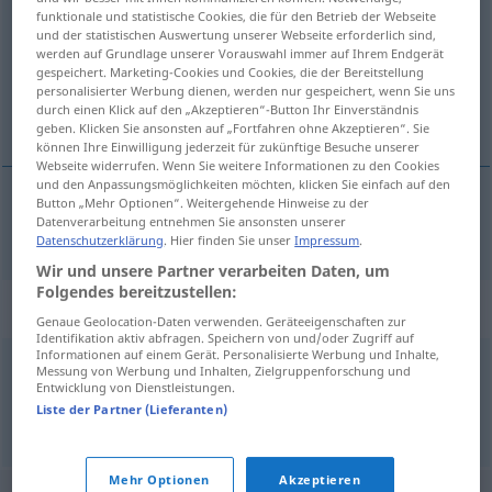
funktionale und statistische Cookies, die für den Betrieb der Webseite
und der statistischen Auswertung unserer Webseite erforderlich sind,
Übersicht aller Übersetzungen
werden auf Grundlage unserer Vorauswahl immer auf Ihrem Endgerät
(Für mehr Details die Übersetzung anklicken/antippen)
gespeichert. Marketing-Cookies und Cookies, die der Bereitstellung
personalisierter Werbung dienen, werden nur gespeichert, wenn Sie uns
durch einen Klick auf den „Akzeptieren“-Button Ihr Einverständnis
pista de rodadura de rodaje
geben. Klicken Sie ansonsten auf „Fortfahren ohne Akzeptieren“. Sie
können Ihre Einwilligung jederzeit für zukünftige Besuche unserer
Webseite widerrufen. Wenn Sie weitere Informationen zu den Cookies
und den Anpassungsmöglichkeiten möchten, klicken Sie einfach auf den
Button „Mehr Optionen“. Weitergehende Hinweise zu der
Datenverarbeitung entnehmen Sie ansonsten unserer
pista
f
de
rodadura
od
de
rodaje
Rollbahn
FLUG
Datenschutzerklärung
. Hier finden Sie unser
Impressum
.
Wir und unsere Partner verarbeiten Daten, um
Folgendes bereitzustellen:
Synonyme für "Rollbahn"
Genaue Geolocation-Daten verwenden. Geräteeigenschaften zur
Identifikation aktiv abfragen. Speichern von und/oder Zugriff auf
Informationen auf einem Gerät. Personalisierte Werbung und Inhalte,
Messung von Werbung und Inhalten, Zielgruppenforschung und
Rollfeld
Entwicklung von Dienstleistungen.
Liste der Partner (Lieferanten)
© OpenThesaurus.de
Mehr Optionen
Akzeptieren