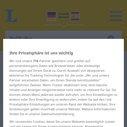
Ihre Privatsphäre ist uns wichtig
Deutsch-Spanisch Wörterbuch
Rollbahn
Wir und unsere
716
-Partner speichern und greifen auf
personenbezogene Daten wie Browserdaten oder eindeutige
Deutsch-Spanisch Übersetzung für
Kennungen auf Ihrem Gerät zu. Durch Auswahl von Akzeptieren
aktivieren Sie Tracking-Technologien für die unter „Wir und unsere
"Rollbahn"
Partner verarbeiten Daten, um Ihnen Dienste bereitzustellen“
aufgeführten Zwecke. Wenn Tracker deaktiviert sind, sind manche
Inhalte und Anzeigen möglicherweise nicht mehr so relevant für Sie. Sie
"Rollbahn" Spanisch Übersetzung
können dieses Menü jederzeit wieder aufrufen, um Ihre Einstellungen zu
ändern oder Ihre Einwilligung zu widerrufen, indem Sie auf den Link
Privatsphäre-Einstellungen am unteren Rand der Webseite klicken. Ihre
Einstellungen gelten innerhalb unseres Website. Weitere Informationen
„Rollbahn“
: Femininum
finden Sie in unserer Datenschutzerklärung.
Wir verwenden Cookies, damit Sie unsere Webseite bestmöglich nutzen
Rollbahn
f
<
Rollbahn
;
Rollbahnen
>
und wir besser mit Ihnen kommunizieren können. Notwendige,